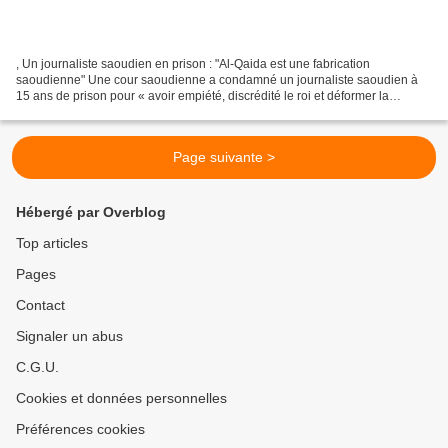
, Un journaliste saoudien en prison : "Al-Qaida est une fabrication
saoudienne" Une cour saoudienne a condamné un journaliste saoudien à
15 ans de prison pour « avoir empiété, discrédité le roi et déformer la
réputation du royaume » dans des déclarations...
Page suivante >
Hébergé par Overblog
Top articles
Pages
Contact
Signaler un abus
C.G.U.
Cookies et données personnelles
Préférences cookies