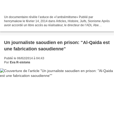
Un documentaire révèle l’astuce de «l’antisémitisme» Publié par
henrymakow le février 14, 2014 dans Articles, Histoire, Juifs, Sionisme Après
avoir accordé un libre accès au réalisateur, le directeur de l’ADL Abe
Foxman a fait interdire le film parce...
Un journaliste saoudien en prison: "Al-Qaida est
une fabrication saoudienne"
Publié le 06/02/2014 à 04:43
Par
Eva R-sistons