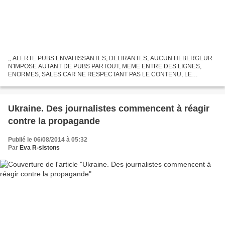
,, ALERTE PUBS ENVAHISSANTES, DELIRANTES, AUCUN HEBERGEUR
N'IMPOSE AUTANT DE PUBS PARTOUT, MEME ENTRE DES LIGNES,
ENORMES, SALES CAR NE RESPECTANT PAS LE CONTENU, LE
BLOGUEUR ET LE VISITEUR ! FUYEZ LES SITES OVER-BLOG, SOUILLES
COMME CELUI-CI ! Over-blog...
Ukraine. Des journalistes commencent à réagir
contre la propagande
Publié le 06/08/2014 à 05:32
Par
Eva R-sistons