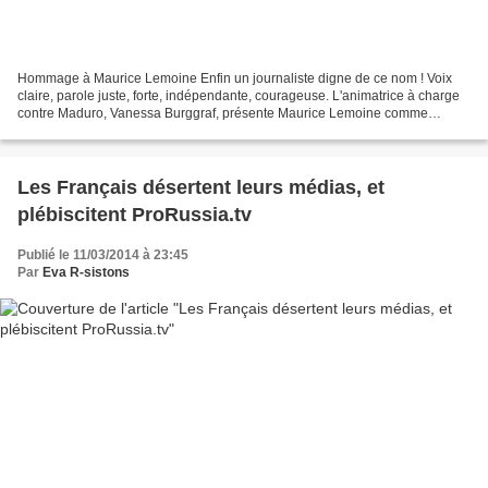
Hommage à Maurice Lemoine Enfin un journaliste digne de ce nom ! Voix
claire, parole juste, forte, indépendante, courageuse. L'animatrice à charge
contre Maduro, Vanessa Burggraf, présente Maurice Lemoine comme
"défenseur de Chavez", il répond : "Non,...
Les Français désertent leurs médias, et
plébiscitent ProRussia.tv
Publié le 11/03/2014 à 23:45
Par
Eva R-sistons