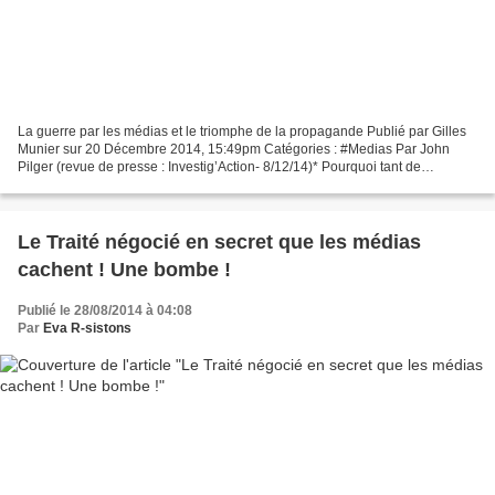
La guerre par les médias et le triomphe de la propagande Publié par Gilles
Munier sur 20 Décembre 2014, 15:49pm Catégories : #Medias Par John
Pilger (revue de presse : Investig’Action- 8/12/14)* Pourquoi tant de
journalisme a-t-il succombé à la propagande...
Le Traité négocié en secret que les médias
cachent ! Une bombe !
Publié le 28/08/2014 à 04:08
Par
Eva R-sistons