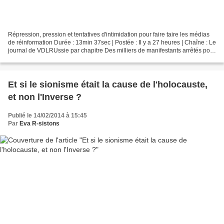
Répression, pression et tentatives d'intimidation pour faire taire les médias
de réinformation Durée : 13min 37sec | Postée : Il y a 27 heures | Chaîne : Le
journal de VDLRUssie par chapitre Des milliers de manifestants arrêtés pour
simple port de teeshirt...
Et si le sionisme était la cause de l'holocauste,
et non l'Inverse ?
Publié le 14/02/2014 à 15:45
Par
Eva R-sistons