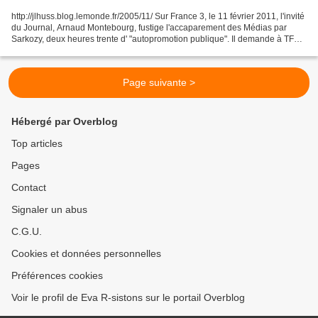
http://jlhuss.blog.lemonde.fr/2005/11/ Sur France 3, le 11 février 2011, l'invité
du Journal, Arnaud Montebourg, fustige l'accaparement des Médias par
Sarkozy, deux heures trente d' "autopromotion publique". Il demande à TF1
de corriger cela, d'accorder...
Page suivante >
Hébergé par Overblog
Top articles
Pages
Contact
Signaler un abus
C.G.U.
Cookies et données personnelles
Préférences cookies
Voir le profil de Eva R-sistons sur le portail Overblog