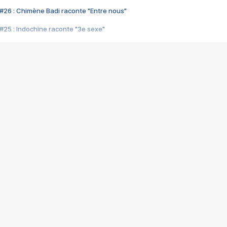
#26 : Chimène Badi raconte "Entre nous"
#25 : Indochine raconte "3e sexe"
#24 : Zaho raconte "C'est chelou"
#23 : Patrick Bruel raconte "Au café des délices"
#22 : Kyo raconte "Le chemin"
#21 : Nolwenn Leroy raconte "Cassé"
#20 : Patrick Hernandez raconte "Born to be alive"
#19 : Lorie raconte "Près de moi"
#18 : Michael Jones raconte "A nos actes manqués" (avec Jean-Jacque
#17 : Khaled raconte "Aïcha"
#16 : Corneille raconte "Parce qu'on vient de loin"
#15 : Indochine raconte "L'aventurier"