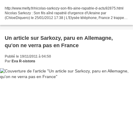
http://www.melty.fr/nicolas-sarkozy-son-fils-aine-rapatrie-d-actu92875.html
Nicolas Sarkozy : Son fils aîné rapatrié d'urgence d'Ukraine par
(ChloeDiquero) le 25/01/2012 17:38 | L'Elysée téléphone, France 2 trappe la
séquence sur Pierre Sarkozy 2 mars...
Un article sur Sarkozy, paru en Allemagne,
qu'on ne verra pas en France
Publié le 19/11/2011 à 04:50
Par
Eva R-sistons