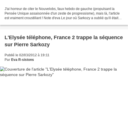
J'ai horreur de citer le Nouvelobs, faux hebdo de gauche (propulsant la
Pensée Unique assaisonnée d'un zeste de progressisme), mais là, l'article
est vraiment croustillant ! Note d'eva Le jour où Sarkozy a oublié qu'il était
impopulaire Créé le 02-03-2012...
L'Elysée téléphone, France 2 trappe la séquence
sur Pierre Sarkozy
Publié le 02/03/2012 à 19:11
Par
Eva R-sistons