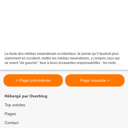
La faute des médias meanstream occidentaux Je pense qu’il faudrait plus
clairement en occident, mettre les médias meanstream, y compris ceux qui
se vivent "de gauche", face à leurs écrasantes responsabilités : les mots
comme "terroristes " ou "activistes"...
< Page précédente
Page suivante >
Hébergé par Overblog
Top articles
Pages
Contact