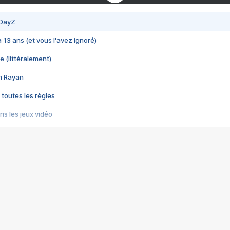
 DayZ
 a 13 ans (et vous l'avez ignoré)
e (littéralement)
im Rayan
 toutes les règles
s les jeux vidéo
us choquant de Rockstar ? - Le scandale BULLY
e plus moche de Steam
du RÊVE tourne au CAUCHEMAR
pendant 8 heures
it… à tort
umiliés par un jeu vidéo