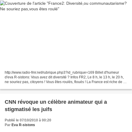
http://www.radio-fmr.net/rubrique.php3?id_rubrique=169 Billet d'humeur
d'eva R-sistons: Vous avez dit diversité ? Infos FR2, Le 8 h, le 13 h, le 20 h,
ne souriez pas, citoyens ! Vous êtes roulés, floués ! La France est riche de sa
diversité... mais pas...
CNN révoque un célèbre animateur qui a
stigmatisé les juifs
Publié le 07/10/2010 à 00:20
Par
Eva R-sistons