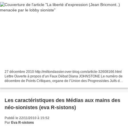
27 décembre 2010 http://miltondassier.over-blog.com/article-32608166.html
Lettre Ouverte à propos d’un Faux Débat Diana JOHNSTONE Le numéro de
décembre de Points Critiques, organe de l’Union des Progressistes Juifs de
Belgique (UPJB), a publié un dossier...
Les caractéristiques des Médias aux mains des
néo-sionistes (eva R-sistons)
Publié le 22/11/2010 à 15:52
Par
Eva R-sistons