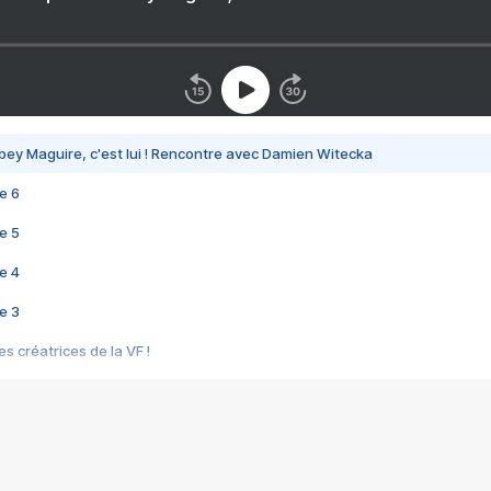
bey Maguire, c'est lui ! Rencontre avec Damien Witecka
e 6
e 5
e 4
e 3
s créatrices de la VF !
e 2
e 1
e Mektoub My Love arrive enfin ! Rencontre avec Shaïn Boumedine et Sal