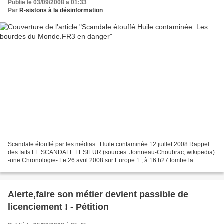
Publié le 03/09/2008 à 01:33
Par
R-sistons à la désinformation
Scandale étouffé par les médias : Huile contaminée 12 juillet 2008 Rappel
des faits LE SCANDALE LESIEUR (sources: Joinneau-Choubrac, wikipedia)
-une Chronologie- Le 26 avril 2008 sur Europe 1 , à 16 h27 tombe la
dépêche suivante : "Une alerte a été déclenchée...
Alerte,faire son métier devient passible de
licenciement ! - Pétition