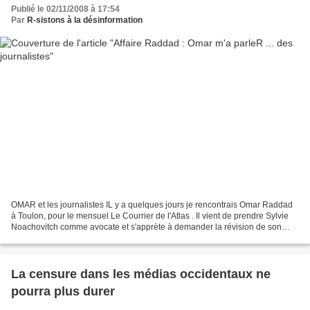
Publié le 02/11/2008 à 17:54
Par
R-sistons à la désinformation
OMAR et les journalistes IL y a quelques jours je rencontrais Omar Raddad
à Toulon, pour le mensuel Le Courrier de l'Atlas . Il vient de prendre Sylvie
Noachovitch comme avocate et s'apprète à demander la révision de son
procès. Près de 4 heures 30 d'entretien...
La censure dans les médias occidentaux ne
pourra plus durer