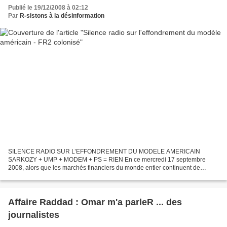
Publié le 19/12/2008 à 02:12
Par
R-sistons à la désinformation
SILENCE RADIO SUR L’EFFONDREMENT DU MODELE AMERICAIN
SARKOZY + UMP + MODEM + PS = RIEN En ce mercredi 17 septembre
2008, alors que les marchés financiers du monde entier continuent de
s’effondrer et que les nouvelles de faillites retentissantes de banques...
Affaire Raddad : Omar m'a parleR ... des
journalistes