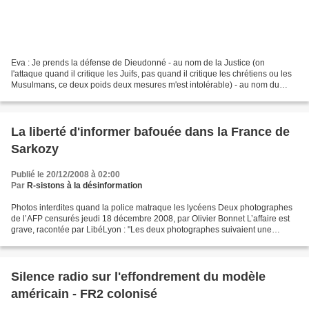
Eva : Je prends la défense de Dieudonné - au nom de la Justice (on
l'attaque quand il critique les Juifs, pas quand il critique les chrétiens ou les
Musulmans, ce deux poids deux mesures m'est intolérable) - au nom du
pluralisme, de la liberté d'expression...
La liberté d'informer bafouée dans la France de
Sarkozy
Publié le 20/12/2008 à 02:00
Par
R-sistons à la désinformation
Photos interdites quand la police matraque les lycéens Deux photographes
de l’AFP censurés jeudi 18 décembre 2008, par Olivier Bonnet L’affaire est
grave, racontée par LibéLyon : "Les deux photographes suivaient une
manifestation lycéenne de faible ampleur...
Silence radio sur l'effondrement du modèle
américain - FR2 colonisé