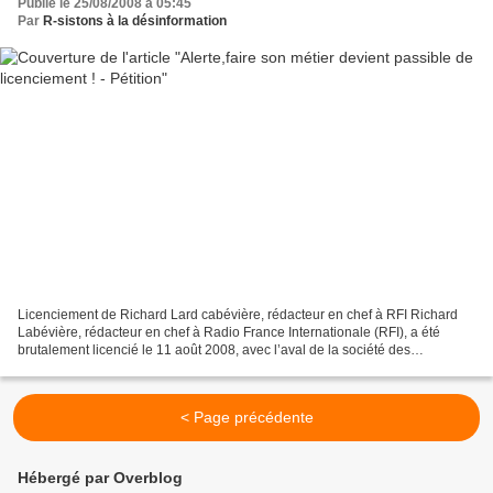
Publié le 25/08/2008 à 05:45
Par
R-sistons à la désinformation
Licenciement de Richard Lard cabévière, rédacteur en chef à RFI Richard
Labévière, rédacteur en chef à Radio France Internationale (RFI), a été
brutalement licencié le 11 août 2008, avec l’aval de la société des
journalistes (SDJ). Prétexte : une interview...
< Page précédente
Hébergé par Overblog