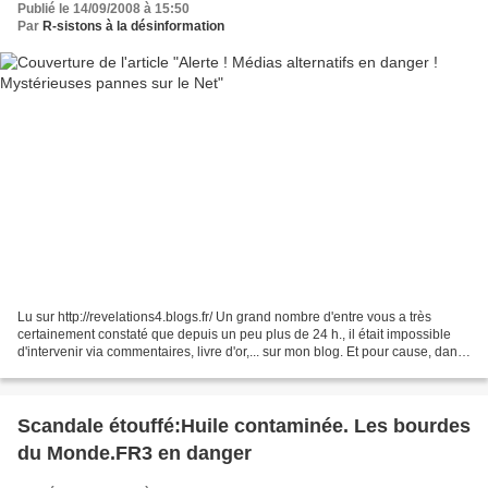
Publié le 14/09/2008 à 15:50
Par
R-sistons à la désinformation
Lu sur http://revelations4.blogs.fr/ Un grand nombre d'entre vous a très
certainement constaté que depuis un peu plus de 24 h., il était impossible
d'intervenir via commentaires, livre d'or,... sur mon blog. Et pour cause, dans
la mesure où mon administrateur...
Scandale étouffé:Huile contaminée. Les bourdes
du Monde.FR3 en danger