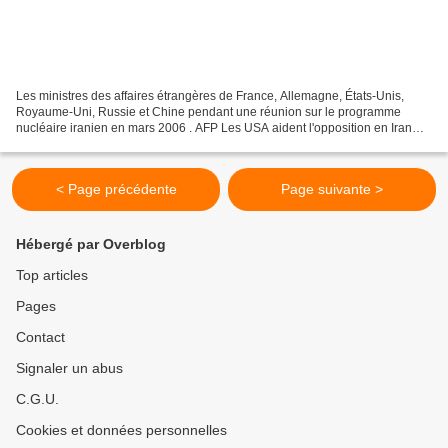
Les ministres des affaires étrangères de France, Allemagne, États-Unis,
Royaume-Uni, Russie et Chine pendant une réunion sur le programme
nucléaire iranien en mars 2006 . AFP Les USA aident l'opposition en Iran
25/07/2009 | Mise à jour : 08:20 | Le Sénat...
< Page précédente
Page suivante >
Hébergé par Overblog
Top articles
Pages
Contact
Signaler un abus
C.G.U.
Cookies et données personnelles