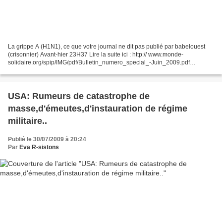
La grippe A (H1N1), ce que votre journal ne dit pas publié par babelouest
(crisonnier) Avant-hier 23H37 Lire la suite ici : http:// www.monde-
solidaire.org/spip/IMG/pdf/Bulletin_numero_special_-Juin_2009.pdf
http://www.dazibaoueb.fr/article.php?art=5196...
USA: Rumeurs de catastrophe de
masse,d'émeutes,d'instauration de régime
militaire..
Publié le 30/07/2009 à 20:24
Par
Eva R-sistons