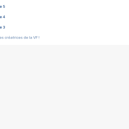
e 5
e 4
e 3
s créatrices de la VF !
e 2
e 1
e Mektoub My Love arrive enfin ! Rencontre avec Shaïn Boumedine et Sal
i : après Toni en famille
elle réalise le bouleversant Dites lui que je l'aime
ais ! Rencontre autour de Vie privée de Rebecca Zlotowski
 de Marguerite, Grave... Rencontre avec Ella Rumpf
 Les Rêveurs, un film intime sur la santé mentale