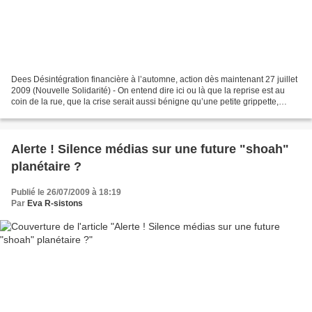
Dees Désintégration financière à l’automne, action dès maintenant 27 juillet
2009 (Nouvelle Solidarité) - On entend dire ici ou là que la reprise est au
coin de la rue, que la crise serait aussi bénigne qu’une petite grippette,
comme si le facteur psychologique...
Alerte ! Silence médias sur une future "shoah"
planétaire ?
Publié le 26/07/2009 à 18:19
Par
Eva R-sistons