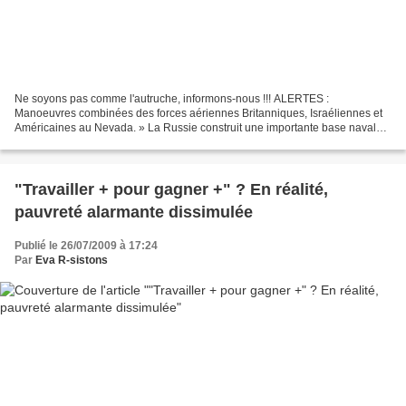
Ne soyons pas comme l'autruche, informons-nous !!! ALERTES :
Manoeuvres combinées des forces aériennes Britanniques, Israéliennes et
Américaines au Nevada. » La Russie construit une importante base navale
en Syrie: la présence de missiles inquiète Israël...
"Travailler + pour gagner +" ? En réalité,
pauvreté alarmante dissimulée
Publié le 26/07/2009 à 17:24
Par
Eva R-sistons