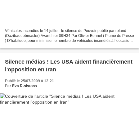
Véhicules incendiés le 14 juillet : le silence du Pouvoir publié par roland
(Dazibaouebmaster) Avant-hier 09H34 Par Olivier Bonnet ( Plume de Presse
) D’habitude, pour minimiser le nombre de véhicules incendiés à l’occasion
du réveillon du 31 décembre,...
Silence médias ! Les USA aident financièrement
l'opposition en Iran
Publié le 25/07/2009 à 12:21
Par
Eva R-sistons