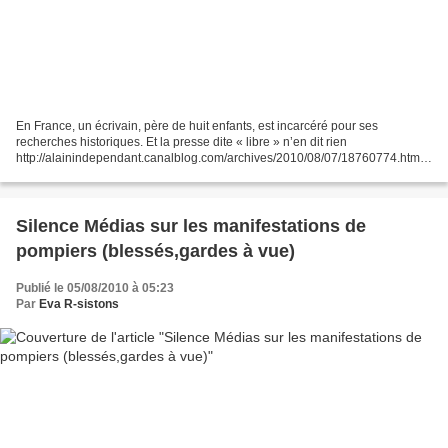
En France, un écrivain, père de huit enfants, est incarcéré pour ses
recherches historiques. Et la presse dite « libre » n’en dit rien
http://alainindependant.canalblog.com/archives/2010/08/07/18760774.html
Né en 1969, marié et père de 8 enfants, le Français...
Silence Médias sur les manifestations de
pompiers (blessés,gardes à vue)
Publié le 05/08/2010 à 05:23
Par
Eva R-sistons