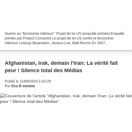
Guerre au "terrorisme intérieur": Projet de loi US (enquête primée) Enquête
primée par Project Censored Le projet de loi US contre le terrorisme
intérieur Lindsay Beyerstein, Jessica Lee, Matt Renne En 2007,
l’administration Bush tenta de faire adopter...
Afghanistan, Irak, demain l’Iran: La vérité fait
peur ! Silence total des Médias
Publié le 11/08/2010 à 02:29
Par
Eva R-sistons