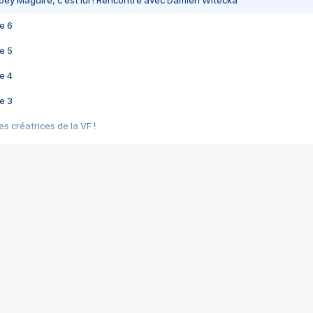
bey Maguire, c'est lui ! Rencontre avec Damien Witecka
e 6
e 5
e 4
e 3
s créatrices de la VF !
e 2
e 1
e Mektoub My Love arrive enfin ! Rencontre avec Shaïn Boumedine et Sal
i : après Toni en famille
elle réalise le bouleversant Dites lui que je l'aime
ais ! Rencontre autour de Vie privée de Rebecca Zlotowski
 de Marguerite, Grave... Rencontre avec Ella Rumpf