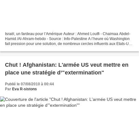
Israël, un fardeau pour l’Amérique Auteur : Ahmed Loutfi - Chaimaa Abdel-
Hamid /Al-Ahram-hebdo - Source : Info-Palestine A l’heure où Washington
fait pression pour une solution, de nombreux cercles influents aux Etats-Unis
relèvent que les intérêts américains...
Chut ! Afghanistan: L'armée US veut mettre en
place une stratégie d’"extermination"
Publié le 07/08/2010 à 00:44
Par
Eva R-sistons