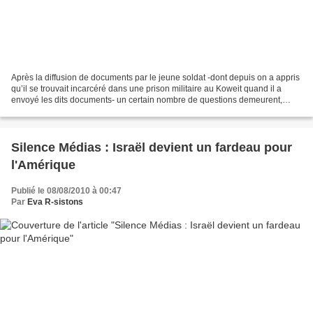
Après la diffusion de documents par le jeune soldat -dont depuis on a appris
qu’il se trouvait incarcéré dans une prison militaire au Koweit quand il a
envoyé les dits documents- un certain nombre de questions demeurent,
d’abord comment a-t-il pu faire...
Silence Médias : Israël devient un fardeau pour
l'Amérique
Publié le 08/08/2010 à 00:47
Par
Eva R-sistons