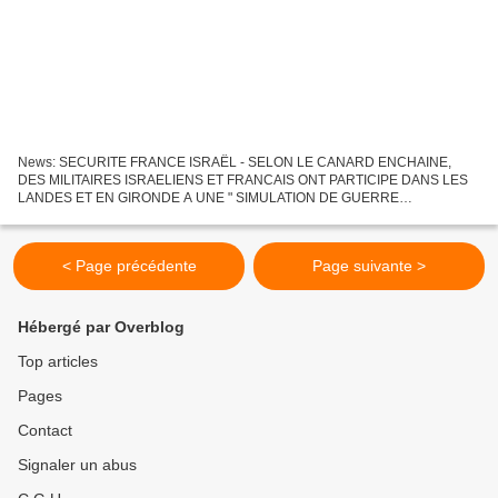
News: SECURITE FRANCE ISRAËL - SELON LE CANARD ENCHAINE,
DES MILITAIRES ISRAELIENS ET FRANCAIS ONT PARTICIPE DANS LES
LANDES ET EN GIRONDE A UNE " SIMULATION DE GUERRE
ELECTRONIQUE ET D'ATTAQUES DE SITES RADARS" Jun 201005 Par
Michel Levy-Antoine (Paris)...
< Page précédente
Page suivante >
Hébergé par Overblog
Top articles
Pages
Contact
Signaler un abus