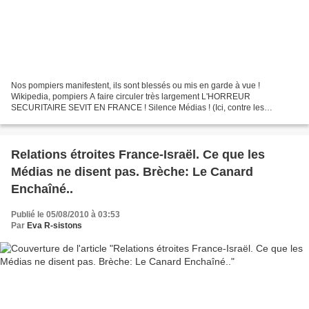
Nos pompiers manifestent, ils sont blessés ou mis en garde à vue !
Wikipedia, pompiers A faire circuler très largement L'HORREUR
SECURITAIRE SEVIT EN FRANCE ! Silence Médias ! (Ici, contre les
pompiers qui manifestaient) Vous, nous, citoyennes, citoyens,...
Relations étroites France-Israël. Ce que les
Médias ne disent pas. Brèche: Le Canard
Enchaîné..
Publié le 05/08/2010 à 03:53
Par
Eva R-sistons