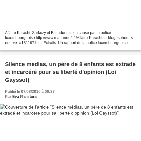
Affaire Karachi: Sarkozy et Balladur mis en cause par la police
luxembourgeoise http://www.marianne2.fr/Affaire-Karachi-la-blogosphere-s-
enerve_a181167.html Extraits: Un rapport de la police luxembourgeoise
désigne nommément Nicolas Sarkozy comme ayant...
Silence médias, un père de 8 enfants est extradé
et incarcéré pour sa liberté d'opinion (Loi
Gayssot)
Publié le 07/08/2010 à 00:37
Par
Eva R-sistons