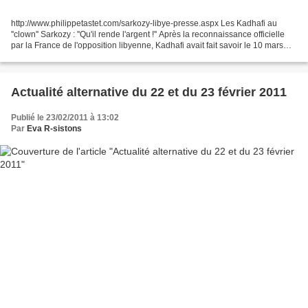
http://www.philippetastet.com/sarkozy-libye-presse.aspx Les Kadhafi au
''clown'' Sarkozy : ''Qu'il rende l'argent !'' Après la reconnaissance officielle
par la France de l'opposition libyenne, Kadhafi avait fait savoir le 10 mars
dernier qu'il révélerait...
Actualité alternative du 22 et du 23 février 2011
Publié le 23/02/2011 à 13:02
Par
Eva R-sistons