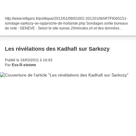
http://www.lefigaro.fr/politique/2012/01/08/01002-20120108ARTFIG00151-
sondage-sarkozy-se-rapproche-de-hollande.php Sondages sortie bureaux
de vote : GENEVE - Selon le site suisse 20minutes.ch et des données
obtenues à la sortie des bureaux de vote, la...
Les révélations des Kadhafi sur Sarkozy
Publié le 16/03/2011 à 16:02
Par
Eva R-sistons