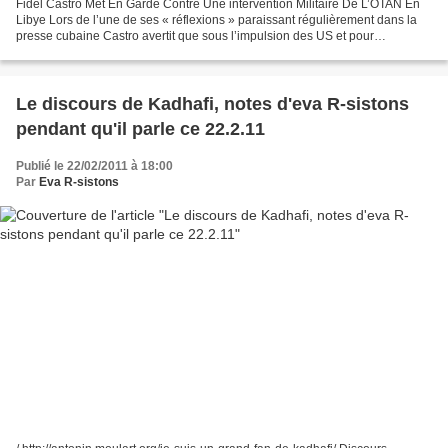
Fidel Castro Met En Garde Contre Une intervention Militaire De L’OTAN En
Libye Lors de l’une de ses « réflexions » paraissant régulièrement dans la
presse cubaine Castro avertit que sous l’impulsion des US et pour
s’accaparer les richesses naturelles...
Le discours de Kadhafi, notes d'eva R-sistons
pendant qu'il parle ce 22.2.11
Publié le 22/02/2011 à 18:00
Par
Eva R-sistons