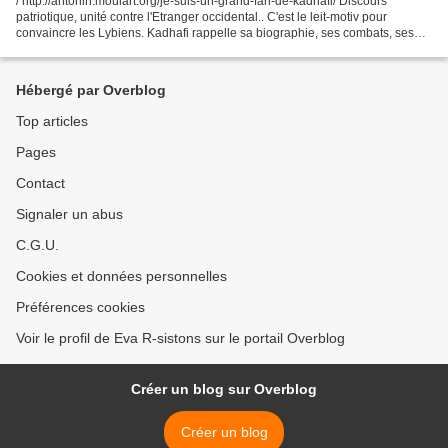
/ http://antonin.moulart.org/je-suis-un-grand-fan-de-kadhafi/ Discours
patriotique, unité contre l'Etranger occidental.. C'est le leit-motiv pour
convaincre les Lybiens. Kadhafi rappelle sa biographie, ses combats, ses
faits d'armes. Il est prêt à mourir...
Hébergé par Overblog
Top articles
Pages
Contact
Signaler un abus
C.G.U.
Cookies et données personnelles
Préférences cookies
Voir le profil de Eva R-sistons sur le portail Overblog
Créer un blog sur Overblog
Créer un blog