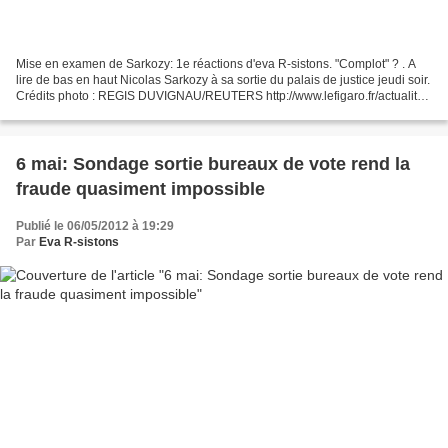
Mise en examen de Sarkozy: 1e réactions d'eva R-sistons. "Complot" ? . A
lire de bas en haut Nicolas Sarkozy à sa sortie du palais de justice jeudi soir.
Crédits photo : REGIS DUVIGNAU/REUTERS http://www.lefigaro.fr/actualite-
france/2012/11/22/01016-20121122ARTFIG00831-affaire-bettencourt-
sarkozy-n-est-pas-mis-en-examen.php...
6 mai: Sondage sortie bureaux de vote rend la
fraude quasiment impossible
Publié le 06/05/2012 à 19:29
Par
Eva R-sistons