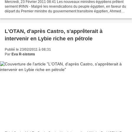
Mercredi, 23 Février 2011 08:41 Les nouveaux ministres égyptiens prêtent
serment IRINN - Malgré les revendications du peuple égyptien, en faveur du
départ du Premier ministre du gouvernement transitoire égyptien, Ahmed
Chafiq, les membres de son cabinet...
L'OTAN, d'après Castro, s'apprêterait à
intervenir en Lybie riche en pétrole
Publié le 23/02/2011 à 08:31
Par
Eva R-sistons