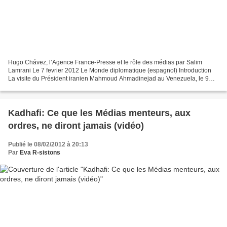
Hugo Chávez, l’Agence France-Presse et le rôle des médias par Salim
Lamrani Le 7 fevrier 2012 Le Monde diplomatique (espagnol) Introduction
La visite du Président iranien Mahmoud Ahmadinejad au Venezuela, le 9
janvier 2012, a fait l’objet d’une couverture...
Kadhafi: Ce que les Médias menteurs, aux
ordres, ne diront jamais (vidéo)
Publié le 08/02/2012 à 20:13
Par
Eva R-sistons