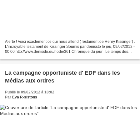
Alerte ! Voici exactement ce qui nous attend (Testament de Henry Kissinger) .
L'incroyable testament de Kissinger Soumis par denissto le jeu, 09/02/2012 -
00:00 http://www.denissto.eu/node/361 Chronique du jour . Le temps des
vieux crapauds : Par quelles...
La campagne opportuniste d' EDF dans les
Médias aux ordres
Publié le 09/02/2012 à 18:02
Par
Eva R-sistons