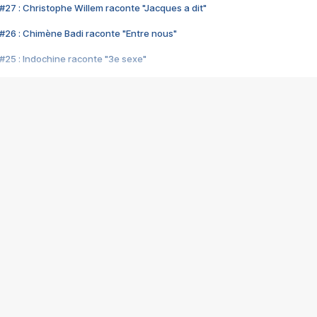
#27 : Christophe Willem raconte "Jacques a dit"
#26 : Chimène Badi raconte "Entre nous"
#25 : Indochine raconte "3e sexe"
#24 : Zaho raconte "C'est chelou"
#23 : Patrick Bruel raconte "Au café des délices"
#22 : Kyo raconte "Le chemin"
#21 : Nolwenn Leroy raconte "Cassé"
#20 : Patrick Hernandez raconte "Born to be alive"
#19 : Lorie raconte "Près de moi"
#18 : Michael Jones raconte "A nos actes manqués" (avec Jean-Jacque
#17 : Khaled raconte "Aïcha"
#16 : Corneille raconte "Parce qu'on vient de loin"
#15 : Indochine raconte "L'aventurier"