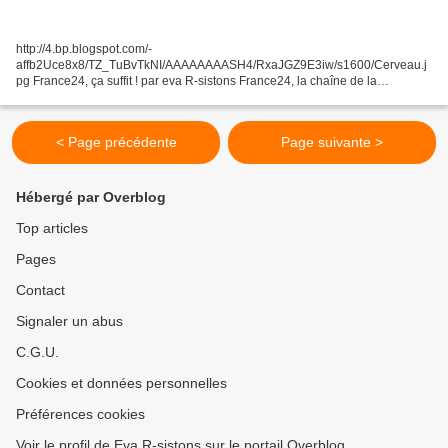
http://4.bp.blogspot.com/-
affb2Uce8x8/TZ_TuBvTkNI/AAAAAAAASH4/RxaJGZ9E3iw/s1600/Cerveau.j
pg France24, ça suffit ! par eva R-sistons France24, la chaîne de la
désinformation par excellence, pire encore, de propagande... de guerre ! Ca
suffit ! La France,...
< Page précédente
Page suivante >
Hébergé par Overblog
Top articles
Pages
Contact
Signaler un abus
C.G.U.
Cookies et données personnelles
Préférences cookies
Voir le profil de Eva R-sistons sur le portail Overblog