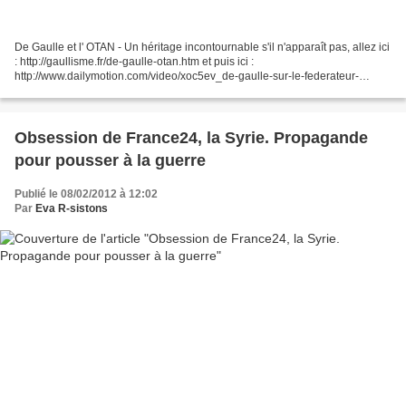
De Gaulle et l' OTAN - Un héritage incontournable s'il n'apparaît pas, allez ici
: http://gaullisme.fr/de-gaulle-otan.htm et puis ici :
http://www.dailymotion.com/video/xoc5ev_de-gaulle-sur-le-federateur-
etranger-de-l-europe_news . Les liens d'Israel...
Obsession de France24, la Syrie. Propagande
pour pousser à la guerre
Publié le 08/02/2012 à 12:02
Par
Eva R-sistons