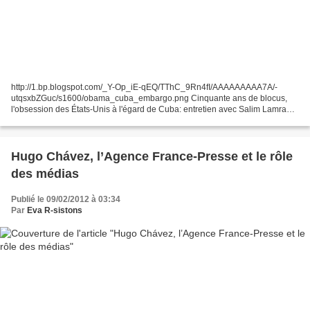
http://1.bp.blogspot.com/_Y-Op_iE-qEQ/TThC_9Rn4fI/AAAAAAAAA7A/-
utqsxbZGuc/s1600/obama_cuba_embargo.png Cinquante ans de blocus,
l'obsession des États-Unis à l'égard de Cuba: entretien avec Salim Lamrani,
universitaire et écrivain Bernard Duraud L’Humanité,...
Hugo Chávez, l’Agence France-Presse et le rôle
des médias
Publié le 09/02/2012 à 03:34
Par
Eva R-sistons