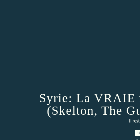
Syrie: La VRAIE 
(Skelton, The G
Il res
1