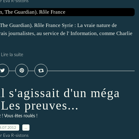
r Eva R-sistons
The Guardian). Rôle France Syrie : La vraie nature de
vrais journalistes, au service de l' Information, comme Charlie
Lire la suite
l s'agissait d'un méga
 Les preuves...
 ! Vous êtes roulés !
8.07.2012
…
r Eva R-sistons