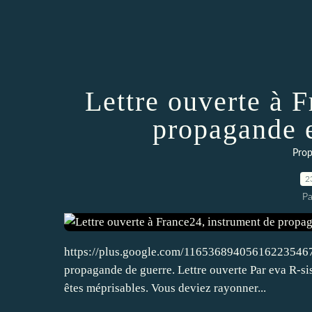
Lettre ouverte à 
propagande e
Prop
2
Pa
https://plus.google.com/116536894056162235467/p
propagande de guerre. Lettre ouverte Par eva R-sist
êtes méprisables. Vous deviez rayonner...