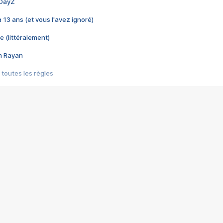
 DayZ
 a 13 ans (et vous l'avez ignoré)
e (littéralement)
im Rayan
 toutes les règles
s les jeux vidéo
us choquant de Rockstar ? - Le scandale BULLY
e plus moche de Steam
du RÊVE tourne au CAUCHEMAR
pendant 8 heures
it… à tort
umiliés par un jeu vidéo
ire - Final Fantasy 8