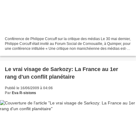
Conférence de Philippe Corcuff sur la critique des médias Le 30 mai dernier,
Philippe Corcuff était invité au Forum Social de Cornouaille, à Quimper, pour
une conférence intitulée « Une critique non manichéenne des médias est-
elle possible ? ». A cette...
Le vrai visage de Sarkozy: La France au 1er
rang d'un conflit planétaire
Publié le 16/06/2009 à 04:06
Par
Eva R-sistons