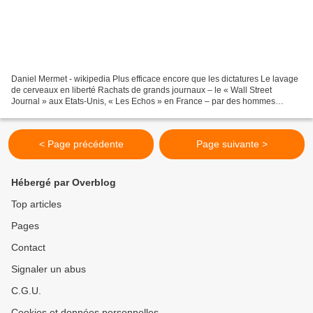
Daniel Mermet - wikipedia Plus efficace encore que les dictatures Le lavage
de cerveaux en liberté Rachats de grands journaux – le « Wall Street
Journal » aux Etats-Unis, « Les Echos » en France – par des hommes
fortunés habitués à plier la vérité au...
< Page précédente
Page suivante >
Hébergé par Overblog
Top articles
Pages
Contact
Signaler un abus
C.G.U.
Cookies et données personnelles