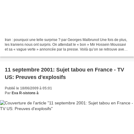
Iran : pourquoi une telle surprise ? par Georges Malbrunot Une fois de plus,
les Iraniens nous ont surpris. On attendait le « bon » Mir Hossein Moussavi
et sa « vague verte » annoncée par la presse. Voilà qu’on se retrouve avec «
le vilain » Mahmoud Ahmadinejad,...
11 septembre 2001: Sujet tabou en France - TV
US: Preuves d'explosifs
Publié le 18/06/2009 à 05:01
Par
Eva R-sistons à