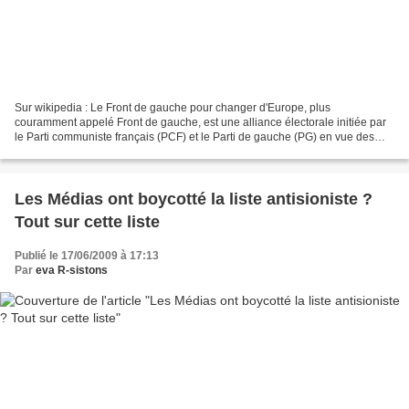
Sur wikipedia : Le Front de gauche pour changer d'Europe, plus
couramment appelé Front de gauche, est une alliance électorale initiée par
le Parti communiste français (PCF) et le Parti de gauche (PG) en vue des
élections européennes de 2009, souhaitant...
Les Médias ont boycotté la liste antisioniste ?
Tout sur cette liste
Publié le 17/06/2009 à 17:13
Par
eva R-sistons