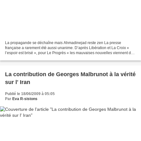
La propagande se déchaîne mais Ahmadinejad reste zen La presse
française a rarement été aussi unanime. D’après Libération et La Croix «
l’espoir est brisé », pour Le Progrès « les mauvaises nouvelles viennent de
l’Orient », pour Le Courrier picard il...
La contribution de Georges Malbrunot à la vérité
sur l' Iran
Publié le 18/06/2009 à 05:05
Par
Eva R-sistons