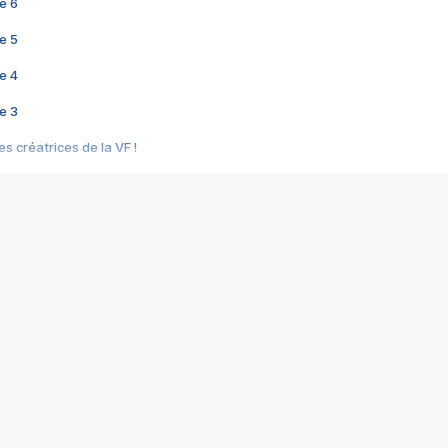
e 6
e 5
e 4
e 3
s créatrices de la VF !
e 2
e 1
e Mektoub My Love arrive enfin ! Rencontre avec Shaïn Boumedine et Sal
i : après Toni en famille
elle réalise le bouleversant Dites lui que je l'aime
ais ! Rencontre autour de Vie privée de Rebecca Zlotowski
 de Marguerite, Grave... Rencontre avec Ella Rumpf
 Les Rêveurs, un film intime sur la santé mentale