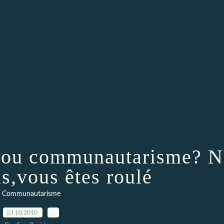
é,ou communautarisme? N
s,vous êtes roulé
Communautarisme
23.10.2010
…