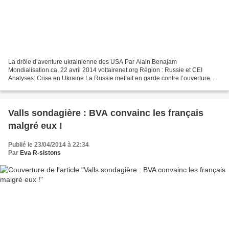
La drôle d’aventure ukrainienne des USA Par Alain Benajam
Mondialisation.ca, 22 avril 2014 voltairenet.org Région : Russie et CEI
Analyses: Crise en Ukraine La Russie mettait en garde contre l’ouverture
d’une guerre civile en Ukraine et Washington faisait...
Valls sondagière : BVA convainc les français
malgré eux !
Publié le 23/04/2014 à 22:34
Par
Eva R-sistons