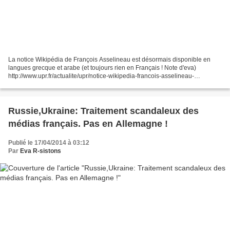
La notice Wikipédia de François Asselineau est désormais disponible en
langues grecque et arabe (et toujours rien en Français ! Note d'eva)
http://www.upr.fr/actualite/upr/notice-wikipedia-francois-asselineau-
desormais-disponible-en-langues-grecque-arabe...
Russie,Ukraine: Traitement scandaleux des
médias français. Pas en Allemagne !
Publié le 17/04/2014 à 03:12
Par
Eva R-sistons