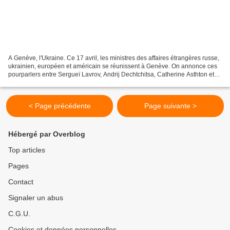
A Genève, l'Ukraine. Ce 17 avril, les ministres des affaires étrangères russe,
ukrainien, européen et américain se réunissent à Genève. On annonce ces
pourparlers entre Sergueï Lavrov, Andrij Dechtchitsa, Catherine Asthton et
John Kerry comme difficiles....
< Page précédente
Page suivante >
Hébergé par Overblog
Top articles
Pages
Contact
Signaler un abus
C.G.U.
Cookies et données personnelles