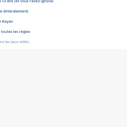
 a 13 ans (et vous l'avez ignoré)
e (littéralement)
im Rayan
 toutes les règles
s les jeux vidéo
us choquant de Rockstar ? - Le scandale BULLY
e plus moche de Steam
du RÊVE tourne au CAUCHEMAR
pendant 8 heures
it… à tort
umiliés par un jeu vidéo
ire - Final Fantasy 8
ti un empire - Age of Empires