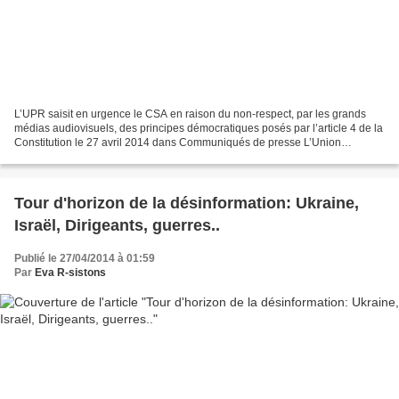
L’UPR saisit en urgence le CSA en raison du non-respect, par les grands
médias audiovisuels, des principes démocratiques posés par l’article 4 de la
Constitution le 27 avril 2014 dans Communiqués de presse L’Union
Populaire Républicaine (UPR) a adressé,...
Tour d'horizon de la désinformation: Ukraine,
Israël, Dirigeants, guerres..
Publié le 27/04/2014 à 01:59
Par
Eva R-sistons