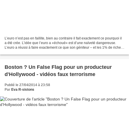
L’euro n’est pas en faillite, bien au contraire il fait exactement ce pourquoi il
a été crée. L’idée que l’euro a «échoué» est d’une naïveté dangereuse.
L’euro a réussi à faire exactement ce que son géniteur – et les 1% de riches
qui l’ont adopté – avaient...
Boston ? Un False Flag pour un producteur
d'Hollywood - vidéos faux terrorisme
Publié le 27/04/2014 à 23:58
Par
Eva R-sistons