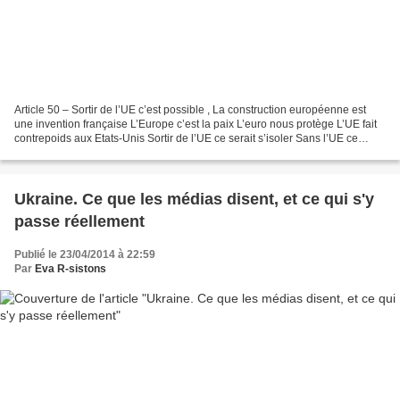
Article 50 – Sortir de l’UE c’est possible , La construction européenne est
une invention française L’Europe c’est la paix L’euro nous protège L’UE fait
contrepoids aux Etats-Unis Sortir de l’UE ce serait s’isoler Sans l’UE ce
serait pire Une autre Europe...
Ukraine. Ce que les médias disent, et ce qui s'y
passe réellement
Publié le 23/04/2014 à 22:59
Par
Eva R-sistons