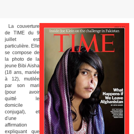
La couverture
de TIME du 9
juillet est
particulière. Elle
se compose de
la photo de la
jeune Bibi Aisha
(18 ans, mariée
à 12), mutilée
par son mari
(pour avoir
quitté le
domicile
conjugal), et
d'une
affirmation
expliquant que