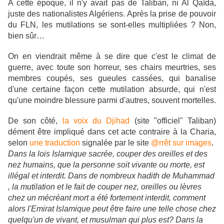
A cette époque, il n'y avait pas de Taliban, ni Al Qaïda,
juste des nationalistes Algériens. Après la prise de pouvoir
du FLN, les mutilations se sont-elles multipliées ? Non,
bien sûr…
On en viendrait même à se dire que c'est le climat de
guerre, avec toute son horreur, ses chairs meurtries, ses
membres coupés, ses gueules cassées, qui banalise
d'une certaine façon cette mutilation absurde, qui n'est
qu'une moindre blessure parmi d'autres, souvent mortelles.
De son côté,
la voix du Djihad
(site "officiel" Taliban)
dément être impliqué dans cet acte contraire à la Charia,
selon
une traduction
signalée par le site
@rrêt sur images
.
Dans la lois Islamique sacrée, couper des oreilles et des
nez humains, que la personne soit vivante ou morte, est
illégal et interdit. Dans de nombreux hadith de Muhammad
, la mutilation et le fait de couper nez, oreilles ou lèvres
chez un mécréant mort a été fortement interdit, comment
alors l'Emirat Islamique peut être faire une telle chose chez
quelqu'un de vivant, et musulman qui plus est? Dans la