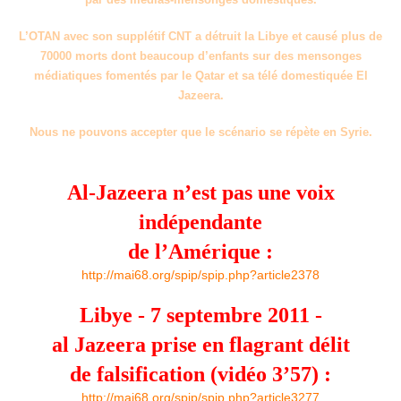
L’OTAN avec son supplétif CNT a détruit la Libye et causé plus de
70000 morts dont beaucoup d’enfants sur des mensonges
médiatiques fomentés par le Qatar et sa télé domestiquée El
Jazeera.
Nous ne pouvons accepter que le scénario se répète en Syrie.
Al-Jazeera n’est pas une voix
indépendante
de l’Amérique :
http://mai68.org/spip/spip.php?article2378
Libye - 7 septembre 2011 -
al Jazeera prise en flagrant délit
de falsification (vidéo 3’57) :
http://mai68.org/spip/spip.php?article3277