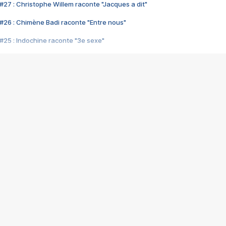
#27 : Christophe Willem raconte "Jacques a dit"
#26 : Chimène Badi raconte "Entre nous"
#25 : Indochine raconte "3e sexe"
#24 : Zaho raconte "C'est chelou"
#23 : Patrick Bruel raconte "Au café des délices"
#22 : Kyo raconte "Le chemin"
#21 : Nolwenn Leroy raconte "Cassé"
#20 : Patrick Hernandez raconte "Born to be alive"
#19 : Lorie raconte "Près de moi"
#18 : Michael Jones raconte "A nos actes manqués" (avec Jean-Jacque
#17 : Khaled raconte "Aïcha"
#16 : Corneille raconte "Parce qu'on vient de loin"
#15 : Indochine raconte "L'aventurier"