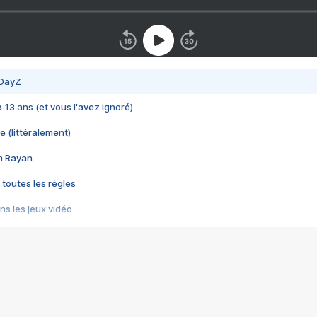
 DayZ
 a 13 ans (et vous l'avez ignoré)
e (littéralement)
im Rayan
 toutes les règles
s les jeux vidéo
us choquant de Rockstar ? - Le scandale BULLY
e plus moche de Steam
du RÊVE tourne au CAUCHEMAR
pendant 8 heures