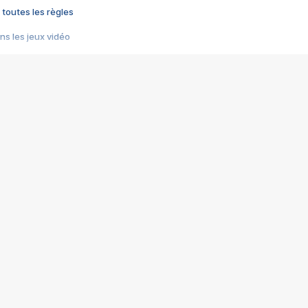
 toutes les règles
s les jeux vidéo
us choquant de Rockstar ? - Le scandale BULLY
e plus moche de Steam
du RÊVE tourne au CAUCHEMAR
pendant 8 heures
it… à tort
umiliés par un jeu vidéo
ire - Final Fantasy 8
ti un empire - Age of Empires
story DOFUS
tard, il crée l'un des pires jeux de tous les temps, MindsEye.