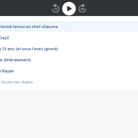
nsformé l’ennui en chef-d’œuvre
 DayZ
 a 13 ans (et vous l'avez ignoré)
e (littéralement)
im Rayan
 toutes les règles
s les jeux vidéo
us choquant de Rockstar ? - Le scandale BULLY
e plus moche de Steam
du RÊVE tourne au CAUCHEMAR
pendant 8 heures