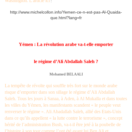
Washington. L'article ici
:
http://www.michelcollon.info/Yemen-ce-n-est-pas-Al-Quaida-
que.html?lang=fr
Yémen : La révolution arabe va-t-elle emporter
le régime d’Ali Abdallah Saleh ?
Mohamed BELAALI
La tempête de révolte qui souffle très fort sur le monde arabe
risque d’emporter dans son sillage le régime d’Ali Abdallah
Saleh. Tous les jours à Sanaa, à Aden, à Al Mukalla et dans toutes
les villes du Yémen, les manifestants scandent « le peuple veut
renverser le régime ». Ali Abadallah Saleh, allié des Etats-Unis
dans ce qu’ils appellent « la lutte contre le terrorisme », concept
hérité de l’administration Bush, va-t-il être jeté à la poubelle de
l’histoire à son tour comme l’ont été avant lui Ben Ali et