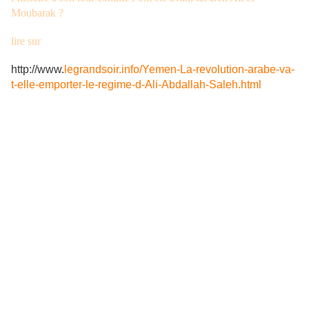
Moubarak ?
lire sur
http://www.
legrandsoir.info/Yemen-La-revolution-arabe-va-
t-elle-emporter-le-regime-d-Ali-Abdallah-Saleh.html