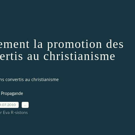
lement la promotion des
rtis au christianisme
s convertis au christianisme
Propagande
9.07.2010
…
r Eva R-sistons