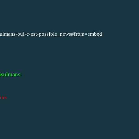
sulmans-oui-c-est-possible_news#from=embed
usulmans:
ans