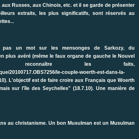
, aux Russes, aux Chinois, etc. et il se garde de présenter
leurs extraits, les plus significatifs, sont réservés au
tes...
urt, pas un mot sur les mensonges de Sarkozy, du
s en plus avéré (même le faux organe de gauche le Nouvel
econnaître les faits,
tique/20100717.OBS7256/le-couple-woerth-est-dans-la-
10). L'objectif est de faire croire aux Français que Woerth
ais sur l'île des Seychelles" (18.7.10). Une manière de
mans au christanisme. Un bon Musulman est un Musulman