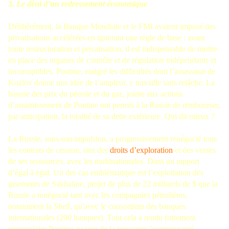
3.
Le déni d’un redressement économique
Délibérément, la Banque Mondiale et le FMI avaient imposé des
privatisations accélérées en ignorant une règle de base : avant
toute restructuration et privatisation, il est indispensable de mettre
en place des organes de contrôle et de régulation indépendants et
incorruptibles. Poutine, malgré les difficultés dont l’assassinat de
Kozlov donne une idée de l’ampleur, y travaille sans relâche. La
hausse des prix du pétrole et du gaz, jointe aux actions
d’assainissement de Poutine ont permis à la Russie de rembourser,
par anticipation, la totalité de sa dette extérieure. Qui dit mieux ?
La Russie, sous son impulsion, a progressivement renégocié tous
les contrats de cession, tant des
droits d’exploration
et des ventes
de ses ressources, avec les multinationales. Dans un rapport
d’égal à égal. Un des cas emblématique est l’exploitation des
gisements de Sakhaline, projet de plus de 22 milliards de $ que la
Russie a renégocié tant avec les compagnies pétrolières,
notamment la Shell, qu'avec le consortium des banques
internationales (200 banques). Tout cela a rendu fortement
impopulaire Poutine au sein de la puissante "communauté