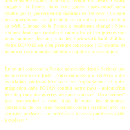
duo Hollande-Fabius, d'abord à l'écoute des désirs d'Israël,
engagera la France dans cette guerre obsessionnellement
voulue par le gouvernement fascisant de Tel-Aviv ; Ce sont
des apprentis-sorciers qui loin de servir notre pays, le mettent
en péril. L'image de la France a totalement changé : Nous
sommes désormais considérés comme les va-t-en guerres que
nous sommes devenus sous les Sarkozy-Hollande-Fabius.
Notre DEVOIR est d'en prendre conscience ! Et ensuite, de
dénoncer ces immondes politiques cupides et messianiques.
En ce qui concerne la France gouvernée depuis Sarkozy par
les successeurs de Bush : Notre soumission à Tel-Aviv, notre
association contre-nature avec les Anglo-Saxons et notre
intégration dans l'OTAN conduit notre pays - aujourd'hui
tête de proue des guerres néoconservatrices "Usraéliennes"
par procuration - droit dans le mur; les dommages
collatéraux de ces liens incestueux seront terribles avec les
centrales nucléaires sur notre sol. Une vraie poudrière, prête
à exploser !