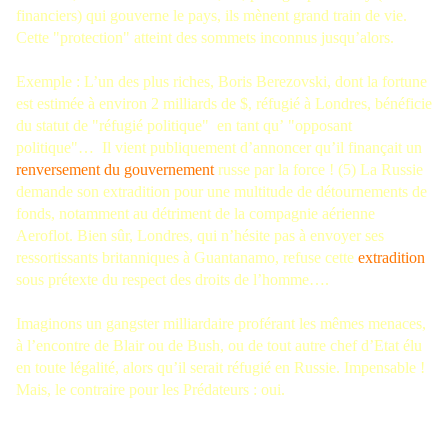
financiers) qui gouverne le pays, ils mènent grand train de vie.
Cette "protection" atteint des sommets inconnus jusqu’alors.
Exemple : L’un des plus riches, Boris Berezovski, dont la fortune
est estimée à environ 2 milliards de $, réfugié à Londres, bénéficie
du statut de "réfugié politique" en tant qu’ "opposant
politique"… Il vient publiquement d’annoncer qu’il finançait un
renversement du gouvernement
russe par la force ! (5) La Russie
demande son extradition pour une multitude de détournements de
fonds, notamment au détriment de la compagnie aérienne
Aeroflot. Bien sûr, Londres, qui n’hésite pas à envoyer ses
ressortissants britanniques à Guantanamo, refuse cette
extradition
sous prétexte du respect des droits de l’homme….
Imaginons un gangster milliardaire proférant les mêmes menaces,
à l’encontre de Blair ou de Bush, ou de tout autre chef d’Etat élu
en toute légalité, alors qu’il serait réfugié en Russie. Impensable !
Mais, le contraire pour les Prédateurs : oui.