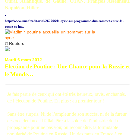
Oural, Atlantique, de Gaulle, OTAN, François Asselineau,
Napoléon, Hitler
.
http://www.rmc.fr/editorial/262796/la-syrie-au-programme-dun-sommet-entre-la-
russie-et-lue/.
© Reuters
Mardi 6 mars 2012
Election de Poutine : Une Chance pour la Russie et
le Monde…
Je fais partie de ceux qui ont été très heureux, ravis, enchantés,
de l’élection de Poutine. En plus : au premier tour !
Sans être surpris. Ni de l’ampleur de son succès, ni de la fureur
des occidentaux. Il fallait être à la solde de l’industrie de la
propagande pour ne pas voir, ou reconnaître, la formidable
popularité de Poutine en Russie. Un des rares en France à en