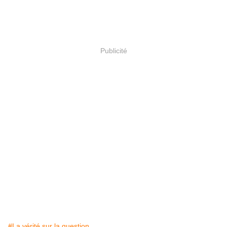
Publicité
#La vérité sur la question