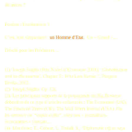
dit mieux ?
Poutine : Frankenstein ?
C’est, tout simplement :
un Homme d’Etat
. Un « Grand »…
Désolé pour les Prédateurs…
(1) Joseph Stiglitz (Prix Nobel d’Economie 2001). ‘
Globalization
and its discontents’
, Chapter 5 :
Who Lost Russia ?
, Penguin
Books, 2002.
(2) Joseph Stiglitz. Op. Cit.
(3) Les principaux supports de la propagande du
Big Business
débordent de ce type d’articles enflammés : The Economist (UK),
The Financial Times (UK), The Wall Street Journal (USA). On
les retrouve en “copier-coller”, chez nos « journalistes-
économistes » français…
(4) Macalister, T., Cobain, I., Tisdall, S
., ‘Diplomatic rift as says