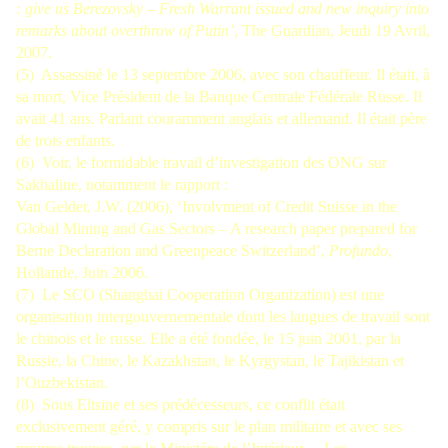
: give us Berezovsky – Fresh Warrant issued and new inquiry into
remarks about overthrow of Putin’
, The Guardian, Jeudi 19 Avril,
2007.
(5) Assassiné le 13 septembre 2006, avec son chauffeur. Il était, à
sa mort, Vice Président de la Banque Centrale Fédérale Russe. Il
avait 41 ans. Parlant couramment anglais et allemand. Il était père
de trois enfants.
(6) Voir, le formidable travail d’investigation des ONG sur
Sakhaline, notamment le rapport :
Van Gelder, J.W. (2006), ‘Involvment of Credit Suisse in the
Global Mining and Gas Sectors – A research paper prepared for
Berne Declaration and Greenpeace Switzerland’,
Profundo
,
Hollande, Juin 2006.
(7) Le SCO (Shanghai Cooperation Organization) est une
organisation intergouvernementale dont les langues de travail sont
le chinois et le russe. Elle a été fondée, le 15 juin 2001, par la
Russie, la Chine, le Kazakhstan, le Kyrgystan, le Tajikistan et
l’Ouzbekistan.
(8) Sous Eltsine et ses prédécesseurs, ce conflit était
exclusivement géré, y compris sur le plan militaire et avec ses