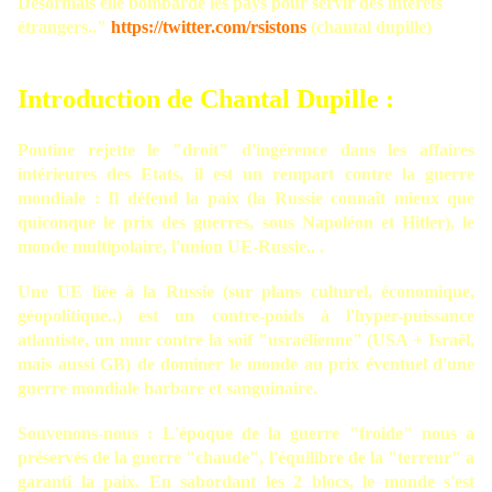
Désormais elle bombarde les pays pour servir des intérêts
étrangers.."
https://twitter.com/rsistons
(chantal dupille)
Introduction de Chantal Dupille :
Poutine rejette le "droit" d'ingérence dans les affaires
intérieures des Etats, il est un rempart contre la guerre
mondiale : Il défend la paix (la Russie connaît mieux que
quiconque le prix des guerres, sous Napoléon et Hitler), le
monde multipolaire, l'union UE-Russie.. .
Une UE liée à la Russie (sur plans culturel, économique,
géopolitique..) est un contre-poids à l'hyper-puissance
atlantiste, un mur contre la soif "usraélienne" (USA + Israël,
mais aussi GB) de dominer le monde au prix éventuel d'une
guerre mondiale barbare et sanguinaire.
Souvenons-nous : L'époque de la guerre "froide" nous a
préservés de la guerre "chaude", l'équilibre de la "terreur" a
garanti la paix. En sabordant les 2 blocs, le monde s'est