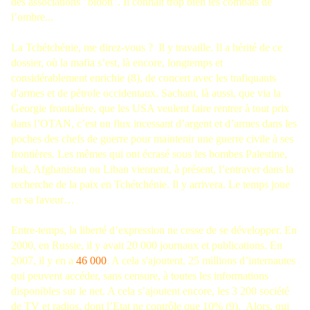
des associations "bidon". Il connaît trop bien les combats de
l’ombre...
La Tchétchénie, me direz-vous ? Il y travaille. Il a hérité de ce
dossier, où la mafia s’est, là encore, longtemps et
considérablement enrichie (8), de concert avec les trafiquants
d'armes et de pétrole occidentaux. Sachant, là aussi, que via la
Georgie frontalière, que les USA veulent faire rentrer à tout prix
dans l’OTAN, c’est un flux incessant d’argent et d’armes dans les
poches des chefs de guerre pour maintenir une guerre civile à ses
frontières. Les mêmes qui ont écrasé sous les bombes Palestine,
Irak, Afghanistan ou Liban viennent, à présent, l’entraver dans la
recherche de la paix en Tchétchénie. Il y arrivera. Le temps joue
en sa faveur…
Entre-temps, la liberté d’expression ne cesse de se développer. En
2000, en Russie, il y avait 20 000 journaux et publications. En
2007, il y en a
46 000
. A cela s'ajoutent, 25 millions d’internautes
qui peuvent accéder, sans censure, à toutes les informations
disponibles sur le net. A cela s’ajoutent encore, les 3 200 société
de TV et radios, dont l’Etat ne contrôle que 10% (9). Alors, qui