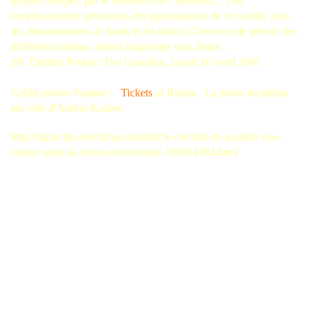
propres troupes, par le Ministère de l’Intérieur… Les
enrichissements personnels des gestionnaires de ce conflit, dans
les détournements de fonds et les trafics d’armes et de pétrole des
différentes mafias, étaient longtemps sans limite…
(9) Dimitry Peskov, The Guardian, Lundi 16 Avril 2007.
Crédit photos Poutine :
Tickets
of Russia
. La photo du milieu
est celle d'Andrei Kozlov.
http://stanechy.over-blog.com/article-election-de-poutine-une-
chance-pour-la-russie-et-le-monde-100924384.html