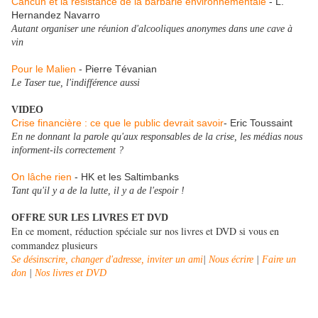
Cancùn et la résistance de la barbarie environnementale
- L.
Hernandez Navarro
Autant organiser une réunion d'alcooliques anonymes dans une cave à
vin
Pour le Malien
- Pierre Tévanian
Le Taser tue, l'indifférence aussi
VIDEO
Crise financière : ce que le public devrait savoir
- Eric Toussaint
En ne donnant la parole qu'aux responsables de la crise, les médias nous
informent-ils correctement ?
On lâche rien
- HK et les Saltimbanks
Tant qu'il y a de la lutte, il y a de l'espoir !
OFFRE SUR LES LIVRES ET DVD
En ce moment, réduction spéciale sur nos livres et DVD si vous en
commandez plusieurs
Se désinscrire, changer d'adresse, inviter un ami
|
Nous écrire
|
Faire un
don
|
Nos livres et DVD