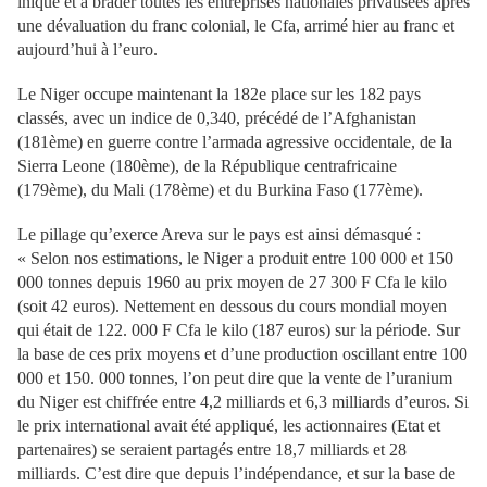
inique et à brader toutes les entreprises nationales privatisées après
une dévaluation du franc colonial, le Cfa, arrimé hier au franc et
aujourd’hui à l’euro.
Le Niger occupe maintenant la 182e place sur les 182 pays
classés, avec un indice de 0,340, précédé de l’Afghanistan
(181ème) en guerre contre l’armada agressive occidentale, de la
Sierra Leone (180ème), de la République centrafricaine
(179ème), du Mali (178ème) et du Burkina Faso (177ème).
Le pillage qu’exerce Areva sur le pays est ainsi démasqué :
« Selon nos estimations, le Niger a produit entre 100 000 et 150
000 tonnes depuis 1960 au prix moyen de 27 300 F Cfa le kilo
(soit 42 euros). Nettement en dessous du cours mondial moyen
qui était de 122. 000 F Cfa le kilo (187 euros) sur la période. Sur
la base de ces prix moyens et d’une production oscillant entre 100
000 et 150. 000 tonnes, l’on peut dire que la vente de l’uranium
du Niger est chiffrée entre 4,2 milliards et 6,3 milliards d’euros. Si
le prix international avait été appliqué, les actionnaires (Etat et
partenaires) se seraient partagés entre 18,7 milliards et 28
milliards. C’est dire que depuis l’indépendance, et sur la base de