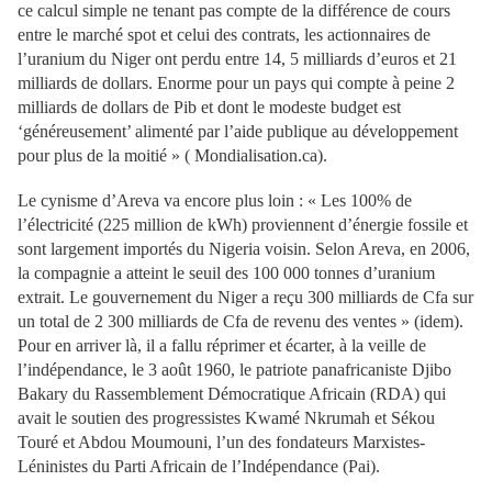
ce calcul simple ne tenant pas compte de la différence de cours
entre le marché spot et celui des contrats, les actionnaires de
l’uranium du Niger ont perdu entre 14, 5 milliards d’euros et 21
milliards de dollars. Enorme pour un pays qui compte à peine 2
milliards de dollars de Pib et dont le modeste budget est
‘généreusement’ alimenté par l’aide publique au développement
pour plus de la moitié » ( Mondialisation.ca).
Le cynisme d’Areva va encore plus loin : « Les 100% de
l’électricité (225 million de kWh) proviennent d’énergie fossile et
sont largement importés du Nigeria voisin. Selon Areva, en 2006,
la compagnie a atteint le seuil des 100 000 tonnes d’uranium
extrait. Le gouvernement du Niger a reçu 300 milliards de Cfa sur
un total de 2 300 milliards de Cfa de revenu des ventes » (idem).
Pour en arriver là, il a fallu réprimer et écarter, à la veille de
l’indépendance, le 3 août 1960, le patriote panafricaniste Djibo
Bakary du Rassemblement Démocratique Africain (RDA) qui
avait le soutien des progressistes Kwamé Nkrumah et Sékou
Touré et Abdou Moumouni, l’un des fondateurs Marxistes-
Léninistes du Parti Africain de l’Indépendance (Pai).