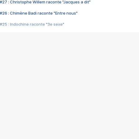
#27 : Christophe Willem raconte "Jacques a dit"
#26 : Chimène Badi raconte "Entre nous"
#25 : Indochine raconte "3e sexe"
#24 : Zaho raconte "C'est chelou"
#23 : Patrick Bruel raconte "Au café des délices"
#22 : Kyo raconte "Le chemin"
#21 : Nolwenn Leroy raconte "Cassé"
#20 : Patrick Hernandez raconte "Born to be alive"
#19 : Lorie raconte "Près de moi"
#18 : Michael Jones raconte "A nos actes manqués" (avec Jean-Jacque
#17 : Khaled raconte "Aïcha"
#16 : Corneille raconte "Parce qu'on vient de loin"
#15 : Indochine raconte "L'aventurier"