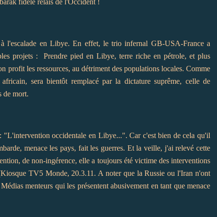
arak fidèle relais de l'Occident !
e à l'escalade en Libye. En effet, le trio infernal GB-USA-France a
s projets : Prendre pied en Libye, terre riche en pétrole, et plus
son profit les ressources, au détriment des populations locales. Comme
u africain, sera bientôt remplacé par la dictature suprême, celle de
s de mort.
"L'intervention occidentale en Libye...". Car c'est bien de cela qu'il
mbarde, menace les pays, fait les guerres. Et la veille, j'ai relevé cette
ntion, de non-ingérence, elle a toujours été victime des interventions
 (Kiosque TV5 Monde, 20.3.11. A noter que la Russie ou l'Iran n'ont
s Médias menteurs qui les présentent abusivement en tant que menace