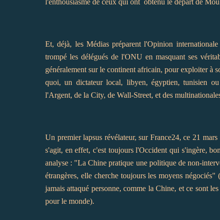
l'enthousiasme de ceux qui ont obtenu le départ de Moub
Et, déjà, les Médias préparent l'Opinion international
trompé les délégués de l'ONU en masquant ses véritable
généralement sur le continent africain, pour exploiter à 
quoi, un dictateur local, libyen, égyptien, tunisien o
l'Argent, de la City, de Wall-Street, et des multinationale
Un premier lapsus révélateur, sur France24, ce 21 mars : 
s'agit, en effet, c'est toujours l'Occident qui s'ingère, bo
analyse : "La Chine pratique une politique de non-interve
étrangères, elle cherche toujours les moyens négociés"
jamais attaqué personne, comme la Chine, et ce sont le
pour le monde).