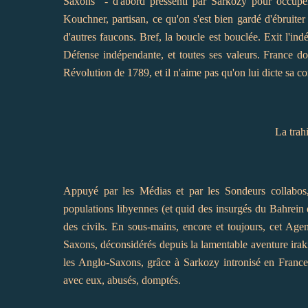
Saxons - d'abord pressenti par Sarkozy pour occuper
Kouchner, partisan, ce qu'on s'est bien gardé d'ébruite
d'autres faucons. Bref, la boucle est bouclée. Exit l'i
Défense indépendante, et toutes ses valeurs. France do
Révolution de 1789, et il n'aime pas qu'on lui dicte sa co
La trah
Appuyé par les Médias et par les Sondeurs collabos
populations libyennes (et quid des insurgés du Bahrein d
des civils. En sous-mains, encore et toujours, cet Agent
Saxons, déconsidérés depuis la lamentable aventure iraki
les Anglo-Saxons, grâce à Sarkozy intronisé en France,
avec eux, abusés, domptés.