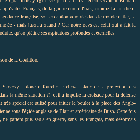
 le Quai d'orsay (§) fasse place au très néoconservateur Bernard
r auprès des Français, de la guerre contre l'Irak, comme Lellouche et
ndépendance française, son exception admirée dans le monde entier, sa
mptée - mais jusqu'à quand ? Car notre pays est celui qui a fait la
nduite, qu'on piétine ses aspirations profondes et éternelles.
ison de la Coalition.
, Sarkozy a donc enfourché le cheval blanc de la protection des
ans la même situation ?), et il a impulsé la croisade pour la défense
 très spécial est utilisé pour initier le boulot à la place des Anglo-
enne sous l'égide anglaise de Blair et américaine de Bush. Cette fois
 ne partent plus seuls en guerre, sans les Français, mais désormais