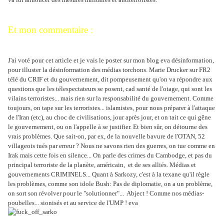
Et mon commentaire :
J'ai voté pour cet article et je vais le poster sur mon blog eva désinformation,
pour illuster la désinformation des médias torchons. Marie Drucker sur FR2
télé du CRIF et du gouvernement, dit pompeusement qu'on va répondre aux
questions que les télespectateurs se posent, cad santé de l'otage, qui sont les
vilains terroristes... mais rien sur la responsabilité du gouvernement. Comme
toujours, on tape sur les terroristes... islamistes, pour nous préparer à l'attaque
de l'Iran (etc), au choc de civilisations, jour après jour, et on tait ce qui gêne
le gouvernement, ou on l'appelle à se justifier. Et bien sûr, on détourne des
vrais problèmes. Que sait-on, par ex, de la nouvelle bavure de l'OTAN, 52
villageois tués par erreur ? Nous ne savons rien des guerres, on tue comme en
Irak mais cette fois en silence... On parle des crimes du Cambodge, et pas du
principal terroriste de la planète, américain, et de ses alliés. Médias et
gouvernements CRIMINELS... Quant à Sarkozy, c'est à la texane qu'il règle
les problèmes, comme son idole Bush: Pas de diplomatie, on a un problème,
on sort son révolver pour le "solutionner"... Abject ! Comme nos médias-
poubelles... sionisés et au service de l'UMP ! eva