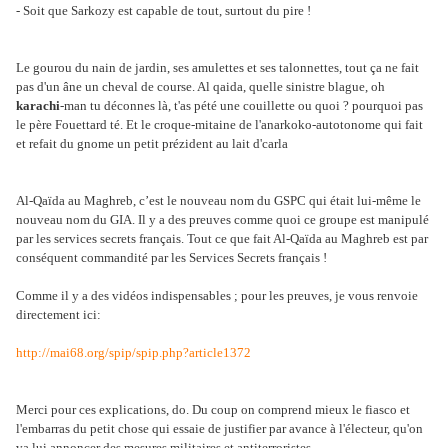
- Soit que Sarkozy est capable de tout, surtout du pire !
Le gourou du nain de jardin, ses amulettes et ses talonnettes, tout ça ne fait
pas d'un âne un cheval de course. Al qaida, quelle sinistre blague, oh
karachi
-man tu déconnes là, t'as pété une couillette ou quoi ? pourquoi pas
le père Fouettard té. Et le croque-mitaine de l'anarkoko-autotonome qui fait
et refait du gnome un petit prézident au lait d'carla
Al-Qaïda au Maghreb, c’est le nouveau nom du GSPC qui était lui-même le
nouveau nom du GIA. Il y a des preuves comme quoi ce groupe est manipulé
par les services secrets français. Tout ce que fait Al-Qaïda au Maghreb est par
conséquent commandité par les Services Secrets français !
Comme il y a des vidéos indispensables ; pour les preuves, je vous renvoie
directement ici:
http://
mai68.org/spip/spip.php?article1372
Merci pour ces explications, do. Du coup on comprend mieux le fiasco et
l'embarras du petit chose qui essaie de justifier par avance à l'électeur, qu'on
va lui annoncer des mesures militaires et antiterroristes.