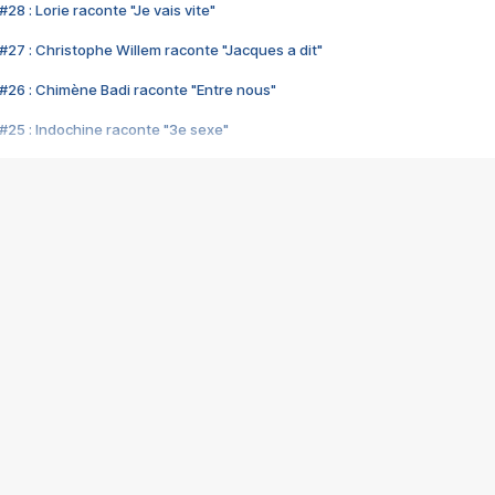
28 : Lorie raconte "Je vais vite"
#27 : Christophe Willem raconte "Jacques a dit"
#26 : Chimène Badi raconte "Entre nous"
#25 : Indochine raconte "3e sexe"
#24 : Zaho raconte "C'est chelou"
#23 : Patrick Bruel raconte "Au café des délices"
#22 : Kyo raconte "Le chemin"
#21 : Nolwenn Leroy raconte "Cassé"
#20 : Patrick Hernandez raconte "Born to be alive"
#19 : Lorie raconte "Près de moi"
#18 : Michael Jones raconte "A nos actes manqués" (avec Jean-Jacque
#17 : Khaled raconte "Aïcha"
#16 : Corneille raconte "Parce qu'on vient de loin"