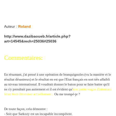
Auteur :
Roland
http://www.dazibaoueb.fr/article.php?
art=14545&rech=25036#25036
Commentaires:
En résumant, j'ai pensé à une opération de branquignoles (vu la manière et le
résultat désastreux) et le résultat en est que l'Etat français en sort très affaibli
au niveau international. Il voudrait donner le baton pour se faire battre qu'il
ne s'y prendrait pas autrement et il est évident qu'
une petite vague d'attentats
ferait bien diversion actuellement...
Ou me trompé-je ?
De toute façon, cela démontre :
- Soit que Sarkozy est un incapable incompétent.