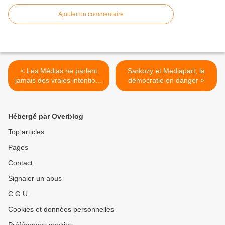
Ajouter un commentaire
< Les Médias ne parlent
Sarkozy et Mediapart, la
jamais des vraies intentions
démocratie en danger >
de Sarkozy: Détricoter le
programme du CNR
Hébergé par Overblog
Top articles
Pages
Contact
Signaler un abus
C.G.U.
Cookies et données personnelles