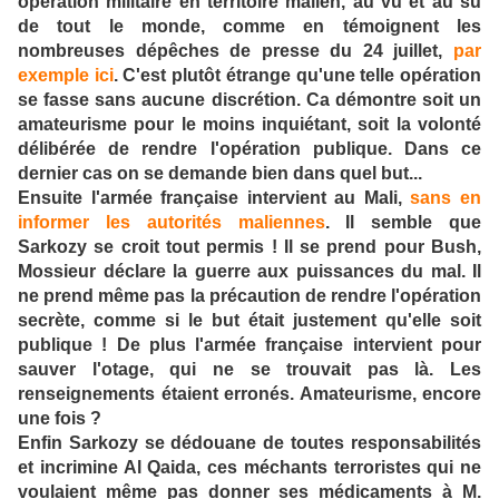
opération militaire en territoire malien, au vu et au su
de tout le monde, comme en témoignent les
nombreuses dépêches de presse du 24 juillet,
par
exemple ici
. C'est plutôt étrange qu'une telle opération
se fasse sans aucune discrétion. Ca démontre soit un
amateurisme pour le moins inquiétant, soit la volonté
délibérée de rendre l'opération publique. Dans ce
dernier cas on se demande bien dans quel but...
Ensuite l'armée française intervient au Mali,
sans en
informer les autorités maliennes
. Il semble que
Sarkozy se croit tout permis ! Il se prend pour Bush,
Mossieur déclare la guerre aux puissances du mal. Il
ne prend même pas la précaution de rendre l'opération
secrète, comme si le but était justement qu'elle soit
publique ! De plus l'armée française intervient pour
sauver l'otage, qui ne se trouvait pas là. Les
renseignements étaient erronés. Amateurisme, encore
une fois ?
Enfin Sarkozy se dédouane de toutes responsabilités
et incrimine Al Qaida, ces méchants terroristes qui ne
voulaient même pas donner ses médicaments à M.