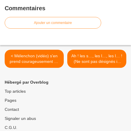
Commentaires
Ajouter un commentaire
< Mélenchon (vidéo) s'en
Ah ! les s…, les l…, les l… !
prend courageusement au
(Ne sont pas désignés ici
"larbin" David Pujadas
Pujadas, Mougeotte,
Apathie, Revel). >
Hébergé par Overblog
Top articles
Pages
Contact
Signaler un abus
C.G.U.