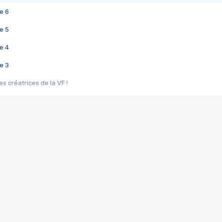
e 6
e 5
e 4
e 3
s créatrices de la VF !
e 2
e 1
e Mektoub My Love arrive enfin ! Rencontre avec Shaïn Boumedine et Sal
i : après Toni en famille
elle réalise le bouleversant Dites lui que je l'aime
ais ! Rencontre autour de Vie privée de Rebecca Zlotowski
 de Marguerite, Grave... Rencontre avec Ella Rumpf