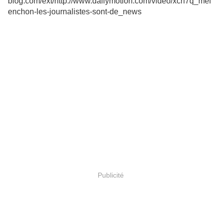
blog.com/ext/http://www.dailymotion.com/video/xcrf7q_mel
enchon-les-journalistes-sont-de_news
Publicité