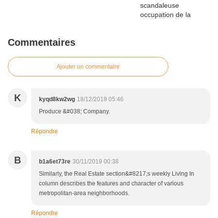
Commentaires
Ajouter un commentaire
K
kyqd8kw2wg
18/12/2019 05:46
Produce &#038; Company.
Répondre
B
b1a6et73re
30/11/2019 00:38
Similarly, the Real Estate section&#8217;s weekly Living In
column describes the features and character of various
metropolitan-area neighborhoods.
Répondre