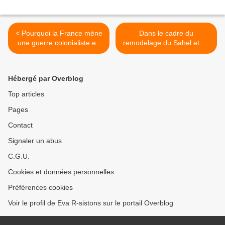
< Pourquoi la France mène
Dans le cadre du
une guerre colonialiste en
remodelage du Sahel et du
Côte d'Ivoire
Sahara, l'Algérie prochaine
cible ? >
Hébergé par Overblog
Top articles
Pages
Contact
Signaler un abus
C.G.U.
Cookies et données personnelles
Préférences cookies
Voir le profil de Eva R-sistons sur le portail Overblog