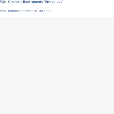
#26 : Chimène Badi raconte "Entre nous"
#25 : Indochine raconte "3e sexe"
#24 : Zaho raconte "C'est chelou"
#23 : Patrick Bruel raconte "Au café des délices"
#22 : Kyo raconte "Le chemin"
#21 : Nolwenn Leroy raconte "Cassé"
#20 : Patrick Hernandez raconte "Born to be alive"
#19 : Lorie raconte "Près de moi"
#18 : Michael Jones raconte "A nos actes manqués" (avec Jean-Jacque
#17 : Khaled raconte "Aïcha"
#16 : Corneille raconte "Parce qu'on vient de loin"
#15 : Indochine raconte "L'aventurier"
14 : Lorie raconte "Sur un air latino"