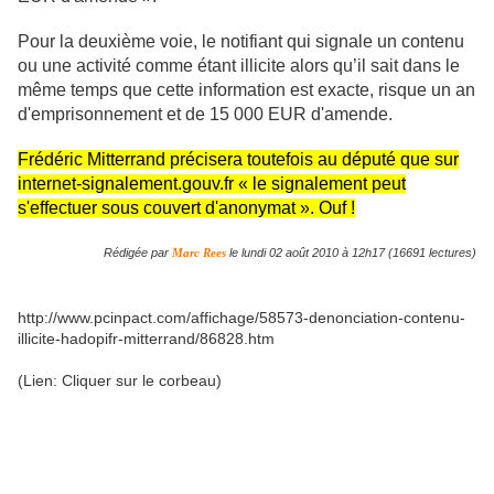
Pour la deuxième voie, le notifiant qui signale un contenu
ou une activité comme étant illicite alors qu’il sait dans le
même temps que cette information est exacte, risque un an
d'emprisonnement et de 15 000 EUR d'amende.
Frédéric Mitterrand précisera toutefois au député que sur
internet-signalement.gouv.fr « le signalement peut
s'effectuer sous couvert d'anonymat ». Ouf !
Rédigée par
Marc Rees
le lundi 02 août 2010 à 12h17 (
16691
lectures)
http://www.pcinpact.com/affichage/58573-denonciation-contenu-
illicite-hadopifr-mitterrand/86828.htm
(Lien: Cliquer sur le corbeau)