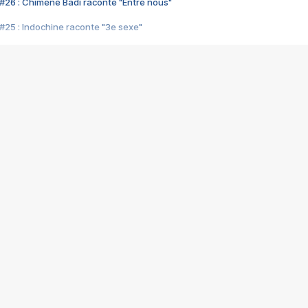
#26 : Chimène Badi raconte "Entre nous"
#25 : Indochine raconte "3e sexe"
#24 : Zaho raconte "C'est chelou"
#23 : Patrick Bruel raconte "Au café des délices"
#22 : Kyo raconte "Le chemin"
#21 : Nolwenn Leroy raconte "Cassé"
#20 : Patrick Hernandez raconte "Born to be alive"
#19 : Lorie raconte "Près de moi"
#18 : Michael Jones raconte "A nos actes manqués" (avec Jean-Jacque
#17 : Khaled raconte "Aïcha"
#16 : Corneille raconte "Parce qu'on vient de loin"
#15 : Indochine raconte "L'aventurier"
14 : Lorie raconte "Sur un air latino"