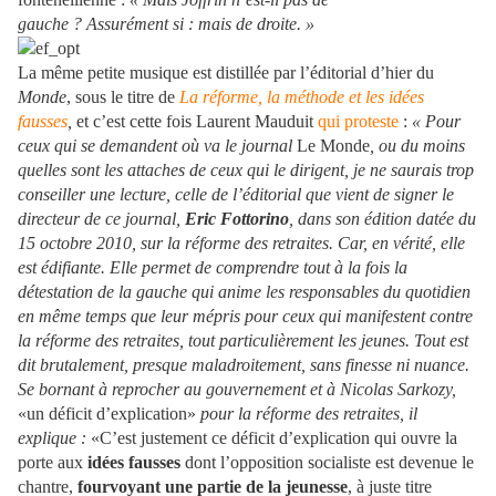
gauche ? Assurément si : mais de droite. »
La même petite musique est distillée par l’éditorial d’hier du
Monde
, sous le titre de
La réforme, la méthode et les idées
fausses
,
et c’est cette fois Laurent Mauduit
qui proteste
:
« Pour
ceux qui se demandent où va le journal
Le Monde
, ou du moins
quelles sont les attaches de ceux qui le dirigent, je ne saurais trop
conseiller une lecture, celle de l’éditorial que vient de signer le
directeur de ce journal,
Eric Fottorino
, dans son édition datée du
15 octobre 2010, sur la réforme des retraites. Car, en vérité, elle
est édifiante. Elle permet de comprendre tout à la fois la
détestation de la gauche qui anime les responsables du quotidien
en même temps que leur mépris pour ceux qui manifestent contre
la réforme des retraites, tout particulièrement les jeunes. Tout est
dit brutalement, presque maladroitement, sans finesse ni nuance.
Se bornant à reprocher au gouvernement et à Nicolas Sarkozy,
«un déficit d’explication»
pour la réforme des retraites, il
explique :
«C’est justement ce déficit d’explication qui ouvre la
porte aux
idées fausses
dont l’opposition socialiste est devenue le
chantre,
fourvoyant une partie de la jeunesse
, à juste titre