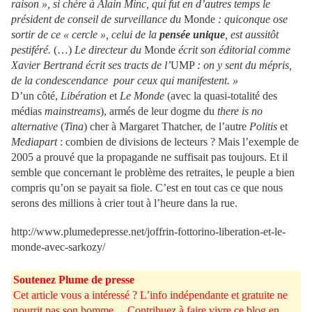
raison
», si chère à Alain Minc, qui fut en d’autres temps le
président de conseil de surveillance du
Monde
: quiconque ose
sortir de ce «
cercle
», celui de la
pensée unique
, est aussitôt
pestiféré.
(…)
Le directeur du
Monde
écrit son éditorial comme
Xavier Bertrand écrit ses tracts de l’
UMP
: on y sent du mépris,
de la condescendance pour ceux qui manifestent. »
D’un côté,
Libération
et
Le Monde
(avec la quasi-totalité des
médias
mainstreams
), armés de leur dogme du
there is no
alternative
(
Tina
) cher à Margaret Thatcher, de l’autre
Politis
et
Mediapart
: combien de divisions de lecteurs ? Mais l’exemple de
2005 a prouvé que la propagande ne suffisait pas toujours. Et il
semble que concernant le problème des retraites, le peuple a bien
compris qu’on se payait sa fiole. C’est en tout cas ce que nous
serons des millions à crier tout à l’heure dans la rue.
http://www.plumedepresse.net/joffrin-fottorino-liberation-et-le-
monde-avec-sarkozy/
Soutenez Plume de presse
Cet article vous a intéressé ? L’info indépendante et gratuite ne
nourrit pas son homme… Contribuez à faire vivre ce blog en