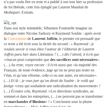
n’a pas voulu être en reste et a publié à son tour hier sa profession
de foi libérale, cette fois épinglé par Laurent Mauduit de
Mediapart
. Extraits.
Dans son style inimitable, Sébastien Fontenelle imagine un
dialogue entre Nicolas Sarkozy et Raymond Soubie : après avoir
lu
Concessions
de
Laurent Joffrin
, le premier est persuadé que
ce texte a été écrit sous la dictée du second :
« Raymond : je
voulais savoir si vous étiez l’auteur de l’éditorial de Laurent
Joffrin paru hier dans
Libération
?
(…)
dès l’abord, il écrit que
«chacun peut comprendre que
des sacrifices sont nécessaires
».
(…)
Au reste, voyez encore : il écrit aussi que
«la majorité des
Français, de toute évidence, juge qu’on ne peut pas rester en
l’état, et qu’une réforme, celle-ci ou une autre, est nécessaire»
.
(…)
Et là – je vous jure qu’on dirait du Soubie : le voilà qui
fustige
«ceux qui souhaitent une radicalisation du mouvement»
!
(…)
Écoutez cela, Raymond :
«Les directions syndicales, au
sommet et dans les entreprises, (…) ne peuvent pas se transformer
en
marchandes d’illusions
»
! »
Conclusion sous la plume
fontenellienne :
« Mais Joffrin n’est-il pas de