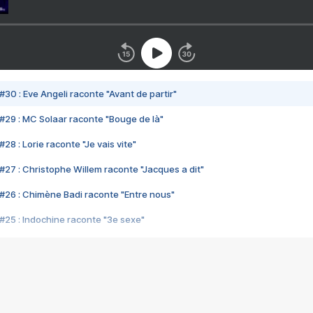
#30 : Eve Angeli raconte "Avant de partir"
#29 : MC Solaar raconte "Bouge de là"
28 : Lorie raconte "Je vais vite"
#27 : Christophe Willem raconte "Jacques a dit"
#26 : Chimène Badi raconte "Entre nous"
#25 : Indochine raconte "3e sexe"
#24 : Zaho raconte "C'est chelou"
#23 : Patrick Bruel raconte "Au café des délices"
#22 : Kyo raconte "Le chemin"