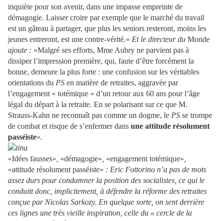
inquiète pour son avenir, dans une impasse empreinte de
démagogie. Laisser croire par exemple que le marché du travail
est un gâteau à partager, que plus les seniors resteront, moins les
jeunes entreront, est une contre-vérité.»
Et le directeur du
Monde
ajoute :
«Malgré ses efforts, Mme Aubry ne parvient pas à
dissiper l’impression première, qui, faute d’être forcément la
bonne, demeure la plus forte : une confusion sur les véritables
orientations du
PS
en matière de retraites, aggravée par
l’engagement « totémique » d’un retour aux 60 ans pour l’âge
légal du départ à la retraite. En se polarisant sur ce que M.
Strauss-Kahn ne reconnaît pas comme un dogme, le
PS
se trompe
de combat et risque de s’enfermer dans
une attitude résolument
passéiste
»
.
«Idées fausses»
,
«démagogie»
,
«engagement totémique»
,
«attitude résolument passéiste»
: Eric Fottorino n’a pas de mots
assez durs pour condamner la position des socialistes, ce qui le
conduitt donc, implicitement, à défendre la réforme des retraites
conçue par Nicolas Sarkozy. En quelque sorte, on sent derrière
ces lignes une très vieille inspiration, celle du
« cercle de la