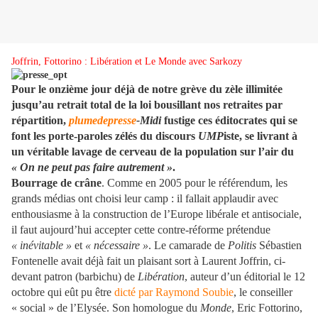
Joffrin, Fottorino : Libération et Le Monde avec Sarkozy
Pour le onzième jour déjà de notre grève du zèle illimitée
jusqu’au retrait total de la loi bousillant nos retraites par
répartition,
plumedepresse
-Midi
fustige ces éditocrates qui se
font les porte-paroles zélés du discours
UMP
iste, se livrant à
un véritable lavage de cerveau de la population sur l’air du
« On ne peut pas faire autrement »
.
Bourrage de crâne
. Comme en 2005 pour le référendum, les
grands médias ont choisi leur camp : il fallait applaudir avec
enthousiasme à la construction de l’Europe libérale et antisociale,
il faut aujourd’hui accepter cette contre-réforme prétendue
« inévitable »
et
« nécessaire »
. Le camarade de
Politis
Sébastien
Fontenelle avait déjà fait un plaisant sort à Laurent Joffrin, ci-
devant patron (barbichu) de
Libération
, auteur d’un éditorial le 12
octobre qui eût pu être
dicté par Raymond Soubie
, le conseiller
« social » de l’Elysée. Son homologue du
Monde
, Eric Fottorino,