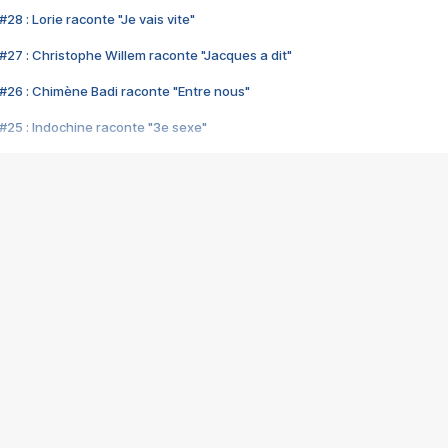
28 : Lorie raconte "Je vais vite"
#27 : Christophe Willem raconte "Jacques a dit"
#26 : Chimène Badi raconte "Entre nous"
#25 : Indochine raconte "3e sexe"
#24 : Zaho raconte "C'est chelou"
#23 : Patrick Bruel raconte "Au café des délices"
#22 : Kyo raconte "Le chemin"
#21 : Nolwenn Leroy raconte "Cassé"
#20 : Patrick Hernandez raconte "Born to be alive"
#19 : Lorie raconte "Près de moi"
#18 : Michael Jones raconte "A nos actes manqués" (avec Jean-Jacque
#17 : Khaled raconte "Aïcha"