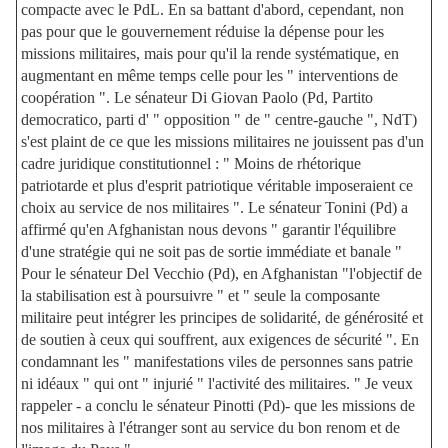
compacte avec le PdL. En sa battant d'abord, cependant, non
pas pour que le gouvernement réduise la dépense pour les
missions militaires, mais pour qu'il la rende systématique, en
augmentant en même temps celle pour les " interventions de
coopération ". Le sénateur Di Giovan Paolo (Pd, Partito
democratico, parti d' " opposition " de " centre-gauche ", NdT)
s'est plaint de ce que les missions militaires ne jouissent pas d'un
cadre juridique constitutionnel : " Moins de rhétorique
patriotarde et plus d'esprit patriotique véritable imposeraient ce
choix au service de nos militaires ". Le sénateur Tonini (Pd) a
affirmé qu'en Afghanistan nous devons " garantir l'équilibre
d'une stratégie qui ne soit pas de sortie immédiate et banale "
Pour le sénateur Del Vecchio (Pd), en Afghanistan "l'objectif de
la stabilisation est à poursuivre " et " seule la composante
militaire peut intégrer les principes de solidarité, de générosité et
de soutien à ceux qui souffrent, aux exigences de sécurité ". En
condamnant les " manifestations viles de personnes sans patrie
ni idéaux " qui ont " injurié " l'activité des militaires. " Je veux
rappeler - a conclu le sénateur Pinotti (Pd)- que les missions de
nos militaires à l'étranger sont au service du bon renom et de