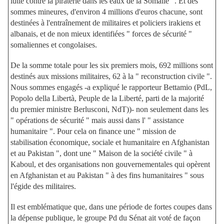
lutte contre la piraterie dans les eaux de la Somalie ". Et des
sommes mineures, d'environ 4 millions d'euros chacune, sont
destinées à l'entraînement de militaires et policiers irakiens et
albanais, et de non mieux identifiées " forces de sécurité "
somaliennes et congolaises.
De la somme totale pour les six premiers mois, 692 millions sont
destinés aux missions militaires, 62 à la " reconstruction civile ".
Nous sommes engagés -a expliqué le rapporteur Bettamio (PdL,
Popolo della Libertà, Peuple de la Liberté, parti de la majorité
du premier ministre Berlusconi, NdT))- non seulement dans les
" opérations de sécurité " mais aussi dans l' " assistance
humanitaire ". Pour cela on finance une " mission de
stabilisation économique, sociale et humanitaire en Afghanistan
et au Pakistan ", dont une " Maison de la société civile " à
Kaboul, et des organisations non gouvernementales qui opèrent
en Afghanistan et au Pakistan " à des fins humanitaires " sous
l'égide des militaires.
Il est emblématique que, dans une période de fortes coupes dans
la dépense publique, le groupe Pd du Sénat ait voté de façon