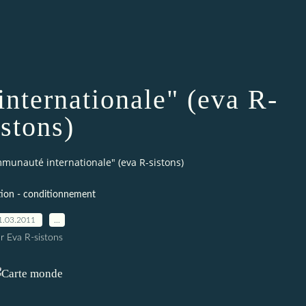
nternationale" (eva R-
istons)
munauté internationale" (eva R-sistons)
ion - conditionnement
1.03.2011
…
r Eva R-sistons