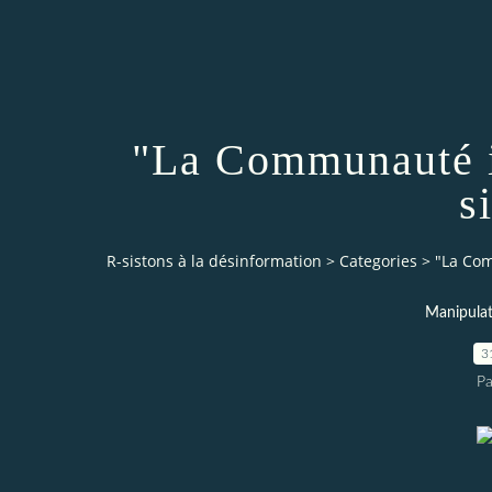
"La Communauté i
s
R-sistons à la désinformation
>
Categories
>
"La Com
Manipulat
3
Pa