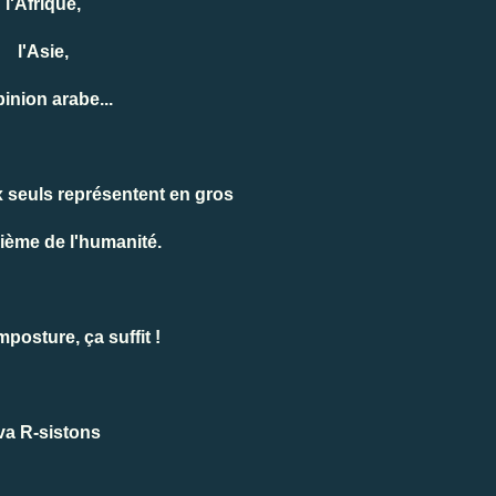
l'Afrique,
l'Asie,
pinion arabe...
 seuls représentent en gros
ième de l'humanité.
imposture, ça suffit !
va R-sistons