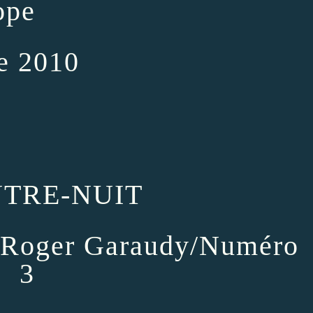
ope
e 2010
NTRE-NUIT
r Roger Garaudy/Numéro
3