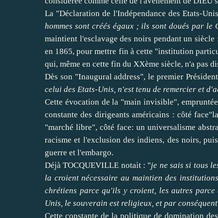
considérée comme celle de l'avènement de DIEU su
La "Déclaration de l'Indépendance des Etats-Unis 
hommes sont créés égaux ; ils sont doués par le 
maintient l'esclavage des noirs pendant un siècle : 
en 1865, pour mettre fin à cette "institution parti
qui, même en cette fin du XXème siècle, n'a pas di
Dès son "Inaugural address", le premier Présid
celui des Etats-Unis, n'est tenu de remercier et d'
Cette évocation de la "main invisible", emprunt
constante des dirigeants américains : côté face"la
"marché libre", côté face: un universalisme abstra
racisme et l'exclusion des indiens, des noirs, pui
guerre et l'embargo.
Déjà TOCQUEVILLE notait : "
je ne sais si tous l
la croient nécessaire au maintien des institution
chrétiens parce qu'ils y croient, les autres parce 
Unis, le souverain est religieux, et par conséquen
Cette constante de la politique de domination des