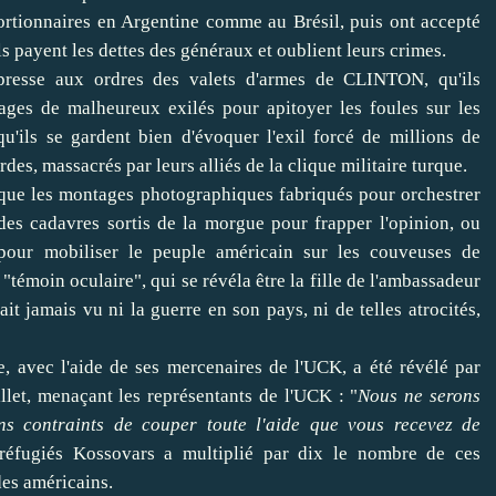
rtionnaires en Argentine comme au Brésil, puis ont accepté
ls payent les dettes des généraux et oublient leurs crimes.
presse aux ordres des valets d'armes de CLINTON, qu'ils
ages de malheureux exilés pour apitoyer les foules sur les
qu'ils se gardent bien d'évoquer l'exil forcé de millions de
rdes, massacrés par leurs alliés de la clique militaire turque.
 que les montages photographiques fabriqués pour orchestrer
des cadavres sortis de la morgue pour frapper l'opinion, ou
pour mobiliser le peuple américain sur les couveuses de
 "témoin oculaire", qui se révéla être la fille de l'ambassadeur
t jamais vu ni la guerre en son pays, ni de telles atrocités,
, avec l'aide de ses mercenaires de l'UCK, a été révélé par
t, menaçant les représentants de l'UCK : "
Nous ne serons
ns contraints de couper toute l'aide que vous recevez de
éfugiés Kossovars a multiplié par dix le nombre de ces
es américains.