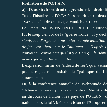
Préhistoire de l'O.T.A.N.
a) - Deux siècles et demi d'agression de "droit di
Toute l'histoire de l'O.T.A.N. s'inscrit entre d
1946, et celui de COHEN, à Munich en 1999.
Le 5 mars 1946 WINSTON CHURCHILL à Fulton (da
fut le coup d'envoi de la "guerre froide". Il y déc
s'unissent d'urgence pour enlever toute tentation à
de fer s'est abattu sur le Continent. . . D'après
convaincu convaincu qu'il n'y a rien qu'ils admire
moins que la faiblesse militaire
".
L'expression même de "rideau de fer", qu'il venai
première guerre mondiale, la "politique du fi
surarmement.
Or, à la conférence annuelle de Wehrkunde des
"défense" (il serait plus franc de dire "Ministre
au discours de Fulton : les pays de l'O.T.A.N., d
nations hors la loi". Même division de l'Europe e