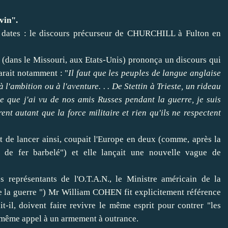
vin".
eux dates : le discours précurseur de CHURCHILL à Fulton en
ns le Missouri, aux Etats-Unis) prononça un discours qui
larait notamment : "
Il faut que les peuples de langue anglaise
 l'ambition ou à l'aventure. . . De Stettin à Trieste, un rideau
 ce que j'ai vu de nos amis Russes pendant la guerre, je suis
nt autant que la force militaire et rien qu'ils ne respectent
t de lancer ainsi, coupait l'Europe en deux (comme, après la
l de fer barbelé") et elle lançait une nouvelle vague de
 représentants de l'O.T.A.N., le Ministre américain de la
 de la guerre ") Mr William COHEN fit explicitement référence
it-il, doivent faire revivre le même esprit pour contrer "les
t même appel à un armement à outrance.