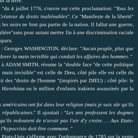
r la terre.
"du 4 juillet 1776, s'ouvre sur cette proclamation: "
Tous les
Créateur de droits inaliénables
". Ce "Manifeste de la liberté"
les noirs ne font pas partie de la nation. Il fallut une guerre,
culière"sans pour autant mettre fin à une discrimination raciale
sparu.
ent : Georges WASHINGTON, déclare: "
Aucun peuple, plus que
adorer la main invisible qui conduit les affaires des hommes.
"
ée à ADAM SMITH, résume la "double face "de cette politique
 main invisible" est celle de Dieu, côté pile elle est celle du
it des "droits de l'homme "(inspirés par DIEU) ; côté pile: le
s Hiroshima ou le million d'enfants irakiens assassinés par la
es américains ont foi dans leur religion (mais je suis sûr qu'ils
s républicaines.
" Il ajoutait : "
Les uns professent les dogmes
qu'ils redoutent de n'avoir pas l'air d'y croire. . . Aux Etats-
t l'hypocrisie doit être commune.
"
 Etats-Unis s'affirme avec l'ordonnance de 1785 sur la vente