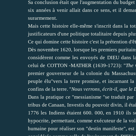
Sa conclusion était que l'augmentation du budget 
six années à venir allait dans ce sens, et il dem
surarmement.
Mais cette histoire elle-même s'inscrit dans la to
justificateurs d'une politique totalitaire depuis plus
Ce qui domine cette histoire c'est la prétention d'ê
Dès novembre 1620, lorsque les premiers puritain
considèrent comme les envoyés de DIEU dans la 
celui de COTTON -MATHER (1639-1723): "
The 
premier gouverneur de la colonie du Massachu
peuple élu"vers la terre promise, et incarnant l
confins de la terre. "
Nous verrons, écrit-il, que l
Dans la pratique ce "messianisme "se traduit par 
tribus de Canaan, Investis du pouvoir divin, il ét
1776 les Indiens étaient 600. 000, en 1910 ils s
hypocrite, permettant, comme exécuteur de la volo
humaine pour réaliser son "destin manifeste", est 