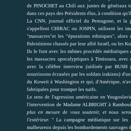
de PINOCHET au Chili aux juntes de généraux to
dans ces pays des Présidents élus, à condition qu'i
La CNN, journal officiel du Pentagone, et la 
s'appellent CHIRAC ou JOSPIN, utilisent les im
"massacres"et les "épurations ethniques", alors 
Palestiniens chassés par leur allié Israël, ou les Ku
Ils le font avec les mêmes procédés médiatiques
les massacres apocalyptiques à Timisoara, avec 
avec la célèbre interview (utilisée par BUSH 
nourrissons écrasées par les soldats irakiens) d'un
du Koweit à Washington et qui, d'Amérique, n'avai
fabriquées pour tromper les naïfs.
Le sens de l'agression américaine en Yougoslavie
l'intervention de Madame ALBRIGHT à Rambouille
plus en mesure de vous soutenir, et nous sero
l'extérieur.
" La campagne médiatique sur les r
malheureux depuis les bombardements sauvages d