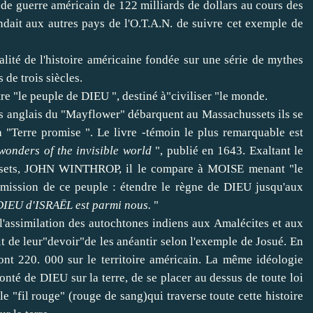
de guerre américain de 122 milliards de dollars au cours des
andait aux autres pays de l'O.T.A.N. de suivre cet exemple de
talité de l'histoire américaine fondée sur une série de mythes
 de trois siècles.
tre "le peuple de DIEU ", destiné à"civiliser "le monde.
s anglais du "Mayflower" débarquent au Massachussets ils se
"Terre promise ". Le livre -témoin le plus remarquable est
wonders of the invisible world
", publié en 1643. Exaltant le
ssets, JOHN WINTHROP, il le compare à MOISE menant "le
a mission de ce peuple : étendre le règne de DIEU jusqu'aux
e DIEU d'ISRAËL est parmi nous.
"
l'assimilation des autochtones indiens aux Amalécites et aux
ait de leur"devoir"de les anéantir selon l'exemple de Josué. En
ont 220. 000 sur le territoire américain. La même idéologie
nté de DIEU sur la terre, de se placer au dessus de toute loi
le "fil rouge" (rouge de sang)qui traverse toute cette histoire