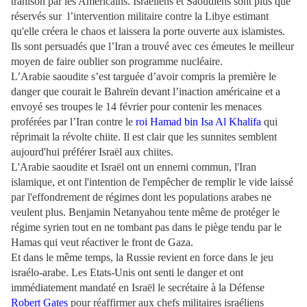
trahison par les Américains. Israéliens et Saoudiens sont plus que
réservés sur l’intervention militaire contre la Libye estimant
qu'elle créera le chaos et laissera la porte ouverte aux islamistes.
Ils sont persuadés que l’Iran a trouvé avec ces émeutes le meilleur
moyen de faire oublier son programme nucléaire.
L’Arabie saoudite s’est targuée d’avoir compris la première le
danger que courait le Bahreïn devant l’inaction américaine et a
envoyé ses troupes le 14 février pour contenir les menaces
proférées par l’Iran contre le
roi Hamad bin Isa Al Khalifa
qui
réprimait la révolte chiite. Il est clair que les sunnites semblent
aujourd'hui préférer Israël aux chiites.
L'Arabie saoudite et Israël ont un ennemi commun, l'Iran
islamique, et ont l'intention de l'empêcher de remplir le vide laissé
par l'effondrement de régimes dont les populations arabes ne
veulent plus. Benjamin Netanyahou tente même de protéger le
régime syrien tout en ne tombant pas dans le piège tendu par le
Hamas qui veut réactiver le front de Gaza.
Et dans le même temps, la Russie revient en force dans le jeu
israélo-arabe. Les Etats-Unis ont senti le danger et ont
immédiatement mandaté en Israël le secrétaire à la Défense
Robert Gates
pour réaffirmer aux chefs militaires israéliens