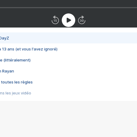
 DayZ
 a 13 ans (et vous l'avez ignoré)
e (littéralement)
im Rayan
 toutes les règles
s les jeux vidéo
us choquant de Rockstar ? - Le scandale BULLY
e plus moche de Steam
du RÊVE tourne au CAUCHEMAR
pendant 8 heures