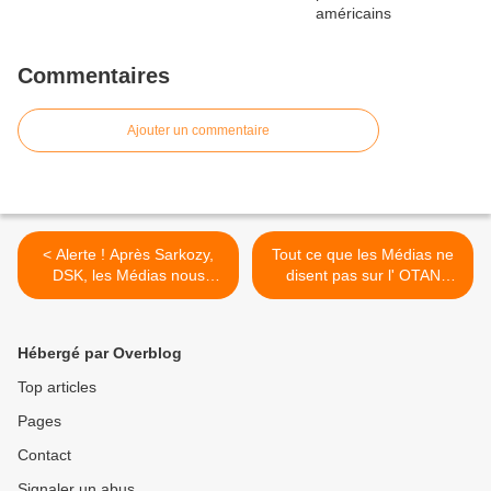
Commentaires
Ajouter un commentaire
< Alerte ! Après Sarkozy,
Tout ce que les Médias ne
DSK, les Médias nous
disent pas sur l' OTAN
imposent Manuel Valls
(Dossier) >
(eva)
Hébergé par Overblog
Top articles
Pages
Contact
Signaler un abus