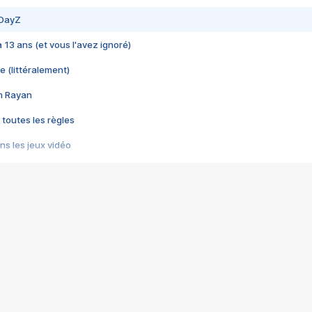
 DayZ
 a 13 ans (et vous l'avez ignoré)
e (littéralement)
im Rayan
 toutes les règles
s les jeux vidéo
us choquant de Rockstar ? - Le scandale BULLY
e plus moche de Steam
du RÊVE tourne au CAUCHEMAR
pendant 8 heures
it… à tort
umiliés par un jeu vidéo