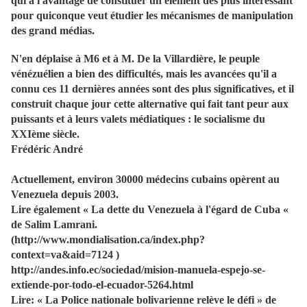
qui a l'avantage de constituer un élément des plus intéressant
pour quiconque veut étudier les mécanismes de manipulation
des grand médias.
N'en déplaise à M6 et à M. De la Villardière, le peuple
vénézuélien a bien des difficultés, mais les avancées qu'il a
connu ces 11 dernières années sont des plus significatives, et il
construit chaque jour cette alternative qui fait tant peur aux
puissants et à leurs valets médiatiques : le socialisme du
XXIème siècle.
Frédéric André
Actuellement, environ 30000 médecins cubains opèrent au
Venezuela depuis 2003.
Lire également « La dette du Venezuela à l'égard de Cuba «
de Salim Lamrani.
(http://www.mondialisation.ca/index.php?
context=va&aid=7124 )
http://andes.info.ec/sociedad/mision-manuela-espejo-se-
extiende-por-todo-el-ecuador-5264.html
Lire: « La Police nationale bolivarienne relève le défi » de