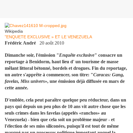
Wikipedia
"ENQUETE EXCLUSIVE » ET LE VENEZUELA
Frédéric André
20 août 2010
Dimanche soir, l'émission "
Enquête excl
usive" consacre un
reportage à Benidorm, haut lieu d' un tourisme de masse
mêlant littoral bétonné, bordels et drogues. Fin du reportage,
un autre s'apprête à commencer, son titre: "
Caracas: Gang,
favelas, Miss univers
», une émission déjà diffusée en mars de
cette année.
D'emblée, cela peut paraître quelque peu réducteur, dans un
pays qui depuis un peu plus de 10 ans vit autre chose que les
seuls crimes dans les favelas (appelés «ranchos» au
Venezuela) - bien que cela soit un problème majeur - et
l'élection de ses miss siliconées, puisqu'il est tout de même
marqué par un processus politique important auquel la