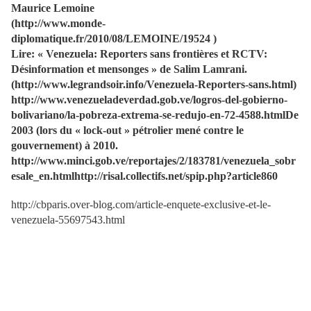
Maurice Lemoine
(http://www.monde-
diplomatique.fr/2010/08/LEMOINE/19524 )
Lire: « Venezuela: Reporters sans frontières et RCTV:
Désinformation et mensonges » de Salim Lamrani.
(http://www.legrandsoir.info/Venezuela-Reporters-sans.html)
http://www.venezueladeverdad.gob.ve/logros-del-gobierno-
bolivariano/la-pobreza-extrema-se-redujo-en-72-4588.htmlDe
2003 (lors du « lock-out » pétrolier mené contre le
gouvernement) à 2010.
http://www.minci.gob.ve/reportajes/2/183781/venezuela_sobr
esale_en.htmlhttp://risal.collectifs.net/spip.php?article860
http://cbparis.over-blog.com/article-enquete-exclusive-et-le-
venezuela-55697543.html