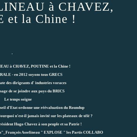
ELINEAU à CHAVEZ,
et la Chine !
.
EAU à CHAVEZ, POUTINE et la Chine !
LE - en 2012 soyons tous GRECS
e des dirigeants d' industries voraces
isage de se joindre aux pays du BRICS
Le temps soigne
seil d'Etat ordonne une réévaluation du Roundup
ourquoi n'est-il jamais invité sur les plateaux de télé ?
ésident Hugo Chavez à son peuple et sa Patrie !
res"_François Asselineau " EXPLOSE " les Partis COLLABO