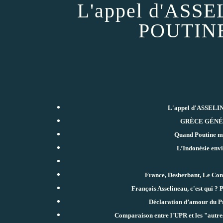
L'appel d'ASS
POUTINE 
L'appel d'ASSELIN
GRÈCE GÉNÉRA
Quand Poutine mat
L’Indonésie env
France, Desherbant, Le Con
François Asselineau, c'est qui ? P
Déclaration d’amour du Pr
Comparaison entre l'UPR et les "aut