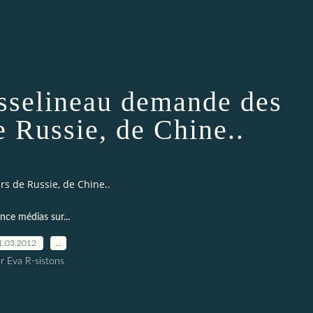
Asselineau demande des
e Russie, de Chine..
s de Russie, de Chine..
ence médias sur...
1.03.2012
…
r Eva R-sistons