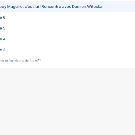
bey Maguire, c'est lui ! Rencontre avec Damien Witecka
e 6
e 5
e 4
e 3
s créatrices de la VF !
e 2
e 1
e Mektoub My Love arrive enfin ! Rencontre avec Shaïn Boumedine et Sal
i : après Toni en famille
elle réalise le bouleversant Dites lui que je l'aime
ais ! Rencontre autour de Vie privée de Rebecca Zlotowski