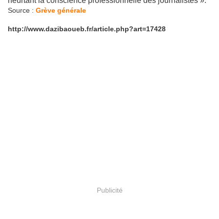
heurtant la conscience professionnelle des journalistes ».
Source :
Grève générale
http://www.dazibaoueb.fr/article.php?art=17428
Publicité