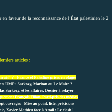
 en faveur de la reconnaissance de l’État palestinien le 2
rniers articles :
sraël" ? - France et Palestine prises en otages
ants UMP : Sarkozy, Mariton ou Le Maire ?
as Sarkozy, et les affaires. Dossier à relayer
quement François Fillon. Parti-pris des médias
pt ouvrages - Mise au point, liste, précisions
hie, Xavier Mathieu face à Attali : Le clash !