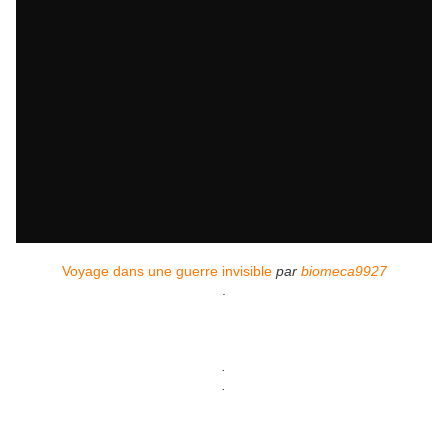
Voyage dans une guerre invisible
par
biomeca9927
.
.
.