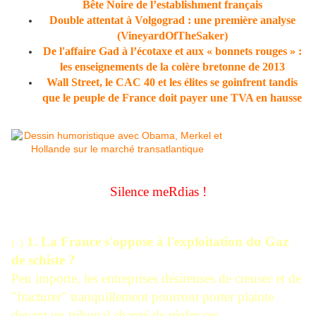
Bête Noire de l’establishment français
Double attentat à Volgograd : une première analyse
(VineyardOfTheSaker)
De l'affaire Gad à l’écotaxe et aux « bonnets rouges » :
les enseignements de la colère bretonne de 2013
Wall Street, le CAC 40 et les élites se goinfrent tandis
que le peuple de France doit payer une TVA en hausse
Silence meRdias !
1. La France s'oppose à l'exploitation du Gaz
(..)
de schiste ?
Peu importe, les entreprises désireuses de creuser et de
"fracturer" tranquillement pourront porter plainte
devant un tribunal chargé de régler ces