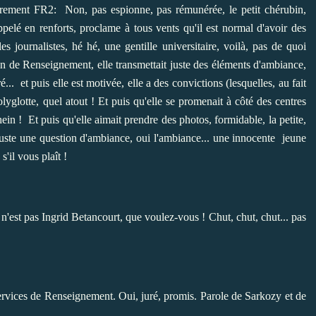
èrement FR2: Non, pas espionne, pas rémunérée, le petit chérubin,
lé en renforts, proclame à tous vents qu'il est normal d'avoir des
 journalistes, hé hé, une gentille universitaire, voilà, pas de quoi
stion de Renseignement, elle transmettait juste des éléments d'ambiance,
ré... et puis elle est motivée, elle a des convictions (lesquelles, au fait
yglotte, quel atout ! Et puis qu'elle se promenait à côté des centres
hein ! Et puis qu'elle aimait prendre des photos, formidable, la petite,
est juste une question d'ambiance, oui l'ambiance... une innocente jeune
s'il vous plaît !
 n'est pas Ingrid Betancourt, que voulez-vous ! Chut, chut, chut... pas
 Services de Renseignement. Oui, juré, promis. Parole de Sarkozy et de