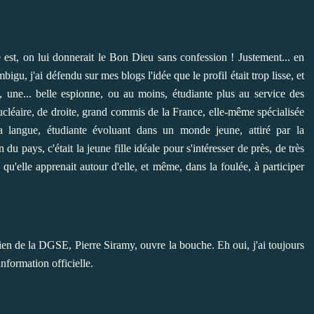
est, on lui donnerait le Bon Dieu sans confession ! Justement... en
bigu, j'ai défendu sur mes blogs l'idée que le profil était trop lisse, et
 une... belle espionne, ou au moins, étudiante plus au service des
nucléaire, de droite, grand commis de la France, elle-même spécialisée
t la langue, étudiante évoluant dans un monde jeune, attiré par la
 du pays, c'était la jeune fille idéale pour s'intéresser de près, de très
e qu'elle apprenait autour d'elle, et même, dans la foulée, à participer
ien de la DGSE, Pierre Siramy, ouvre la bouche. Eh oui, j'ai toujours
information officielle.