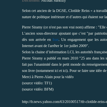
Discussion:
Nicolas Sarkozy
Selon cet ancien de la DGSE, Clotilde Reiss « a travaillé
nature de politique intérieure et d’autres qui étaient sur l
Pierre Siramy (ce n'est pas son vrai nom) affirme : "Ell
L’ancien sous-directeur ajoutant que c’est "par patriot
dès son arrivée en
Iran
. Un engagement que les autori
Internet avant de l'arrêter le 1er juillet 2009".
Selon la chaine d’information LCI, les autorités français
Pierre Siramy a publié en mars 2010 "25 ans dans les s
fait pas l'unanimité dans le petit monde du renseignemen
son livre (notamment ici et ici). Pour se faire une idée de 
Merci à Pierre-Alain pour la vidéo
(source vidéo: TF1)
(source vidéo: BFM)
http://fr.news.yahoo.com/63/20100517/tfr-clotilde-reiss