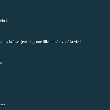
hein ?
sons-la à ses jeux de jeune fille qui s'ouvre à la vie !
ous.
ran...