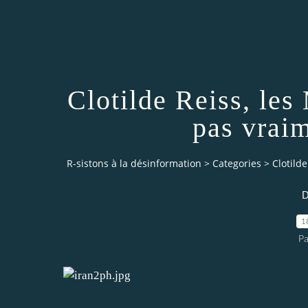
Clotilde Reiss, les
pas vrai
R-sistons à la désinformation
>
Categories
>
Clotild
D
1
Pa