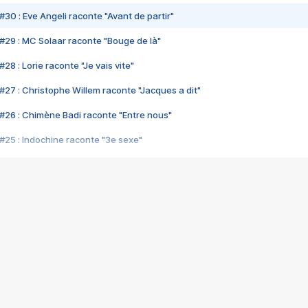
#30 : Eve Angeli raconte "Avant de partir"
#29 : MC Solaar raconte "Bouge de là"
28 : Lorie raconte "Je vais vite"
#27 : Christophe Willem raconte "Jacques a dit"
#26 : Chimène Badi raconte "Entre nous"
#25 : Indochine raconte "3e sexe"
#24 : Zaho raconte "C'est chelou"
#23 : Patrick Bruel raconte "Au café des délices"
#22 : Kyo raconte "Le chemin"
#21 : Nolwenn Leroy raconte "Cassé"
#20 : Patrick Hernandez raconte "Born to be alive"
#19 : Lorie raconte "Près de moi"