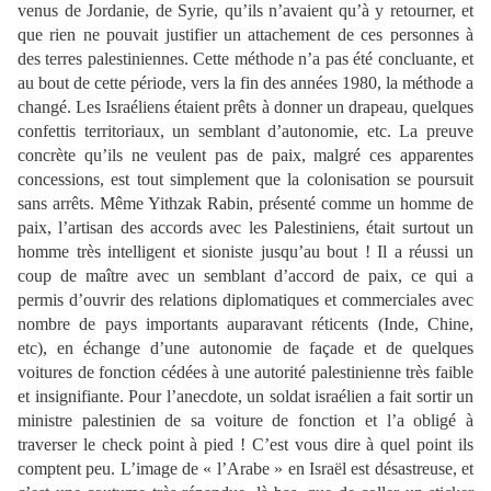
venus de Jordanie, de Syrie, qu’ils n’avaient qu’à y retourner, et
que rien ne pouvait justifier un attachement de ces personnes à
des terres palestiniennes. Cette méthode n’a pas été concluante, et
au bout de cette période, vers la fin des années 1980, la méthode a
changé. Les Israéliens étaient prêts à donner un drapeau, quelques
confettis territoriaux, un semblant d’autonomie, etc. La preuve
concrète qu’ils ne veulent pas de paix, malgré ces apparentes
concessions, est tout simplement que la colonisation se poursuit
sans arrêts. Même Yithzak Rabin, présenté comme un homme de
paix, l’artisan des accords avec les Palestiniens, était surtout un
homme très intelligent et sioniste jusqu’au bout ! Il a réussi un
coup de maître avec un semblant d’accord de paix, ce qui a
permis d’ouvrir des relations diplomatiques et commerciales avec
nombre de pays importants auparavant réticents (Inde, Chine,
etc), en échange d’une autonomie de façade et de quelques
voitures de fonction cédées à une autorité palestinienne très faible
et insignifiante. Pour l’anecdote, un soldat israélien a fait sortir un
ministre palestinien de sa voiture de fonction et l’a obligé à
traverser le check point à pied ! C’est vous dire à quel point ils
comptent peu. L’image de « l’Arabe » en Israël est désastreuse, et