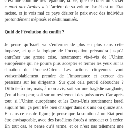
c’est une coutume très répandue, là-bas, que de coller un sticker
« mort aux Arabes »
à l’arrière de sa voiture. Israël est un Etat
raciste, et je vois mal ce pays désirer la paix avec des individus
profondément méprisés et déshumanisés.
Quid de l’évolution du conflit ?
Je pense qu’Israël va s’enfermer de plus en plus dans cette
impasse, et que la logique de l’occupation prévaudra jusqu’à
entraîner une grosse crise, notamment vis-à-vis de l’Union
européenne qui ne pourra plus accepter et fermer les yeux sur la
situation du Proche-Orient. Les actions citoyennes vont
vraisemblablement prendre de l’importance et exercer des
pressions sur les dirigeants. Sur quoi cela peut-il déboucher ?
Difficile à dire, mais, à mon avis, soit sur une tragédie sanglante,
j’en ai bien peur, soit sur un revirement des puissances. Car après
tout, si l’Union européenne et les Etats-Unis soutiennent Israël
aujourd’hui, ça peut très bien changer dans dix ans ou quinze ans.
Et dans ce cas de figure, je pense que la solution à un Etat peut
être envisageable, avec des Israéliens forcés à négocier et à céder.
En tout cas, je pense qu’à terme, et ce n’est pas tellement une