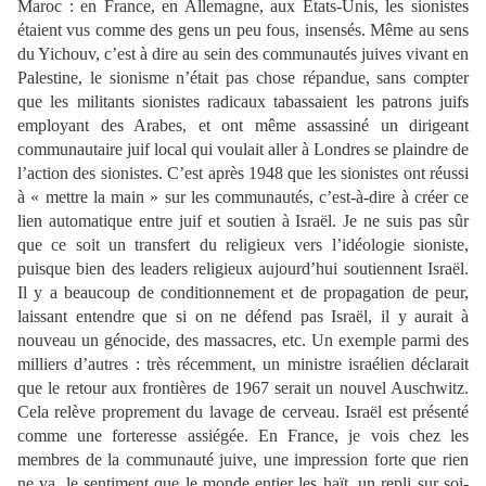
Maroc : en France, en Allemagne, aux Etats-Unis, les sionistes
étaient vus comme des gens un peu fous, insensés. Même au sens
du Yichouv, c’est à dire au sein des communautés juives vivant en
Palestine, le sionisme n’était pas chose répandue, sans compter
que les militants sionistes radicaux tabassaient les patrons juifs
employant des Arabes, et ont même assassiné un dirigeant
communautaire juif local qui voulait aller à Londres se plaindre de
l’action des sionistes. C’est après 1948 que les sionistes ont réussi
à « mettre la main » sur les communautés, c’est-à-dire à créer ce
lien automatique entre juif et soutien à Israël. Je ne suis pas sûr
que ce soit un transfert du religieux vers l’idéologie sioniste,
puisque bien des leaders religieux aujourd’hui soutiennent Israël.
Il y a beaucoup de conditionnement et de propagation de peur,
laissant entendre que si on ne défend pas Israël, il y aurait à
nouveau un génocide, des massacres, etc. Un exemple parmi des
milliers d’autres : très récemment, un ministre israélien déclarait
que le retour aux frontières de 1967 serait un nouvel Auschwitz.
Cela relève proprement du lavage de cerveau. Israël est présenté
comme une forteresse assiégée. En France, je vois chez les
membres de la communauté juive, une impression forte que rien
ne va, le sentiment que le monde entier les haït, un repli sur soi-