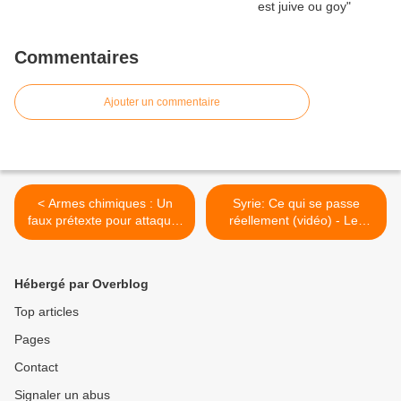
Commentaires
Ajouter un commentaire
< Armes chimiques : Un
Syrie: Ce qui se passe
faux prétexte pour attaquer
réellement (vidéo) - Les
la Syrie bientôt
rebelles menacent d'un
génocide >
Hébergé par Overblog
Top articles
Pages
Contact
Signaler un abus