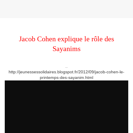
Jacob Cohen explique le rôle des
Sayanims
..
http://jeunessessolidaires.blogspot.fr/2012/09/jacob-cohen-le-
printemps-des-sayanim.html