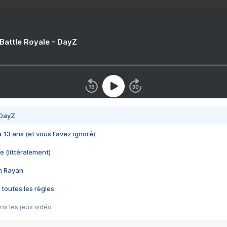
 Battle Royale - DayZ
 DayZ
 a 13 ans (et vous l'avez ignoré)
e (littéralement)
im Rayan
 toutes les règles
s les jeux vidéo
us choquant de Rockstar ? - Le scandale BULLY