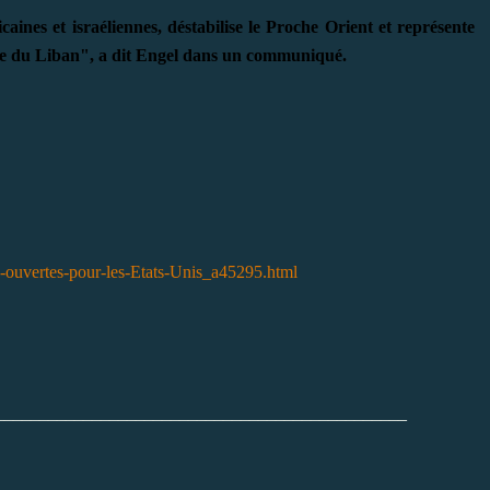
ines et israéliennes, déstabilise le Proche Orient et représente
nce du Liban", a dit Engel dans un communiqué.
ns-ouvertes-pour-les-Etats-Unis_a45295.html
_______________________________________________