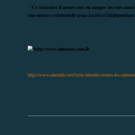
"Ce transfert d'armes met en danger les vies américa
une menace existentielle pour Israël et l'indépenda
http://www.almanar.com.lb
http://www.alterinfo.net/Syrie-missiles-toutes-les-optio
____________________________________________