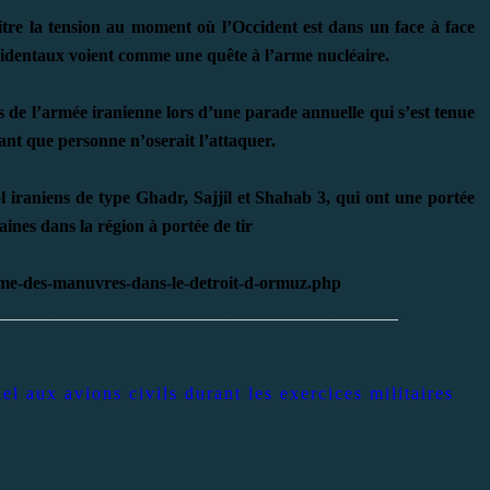
itre la tension au moment où l’Occident est dans un face à face
cidentaux voient comme une quête à l’arme nucléaire.
de l’armée iranienne lors d’une parade annuelle qui s’est tenue
ant que personne n’oserait l’attaquer.
ol iraniens de type Ghadr, Sajjil et Shahab 3, qui ont une portée
aines dans la région à portée de tir
tame-des-manuvres-dans-le-detroit-d-ormuz.php
______________________________________________
iel
aux avions civils durant les exercices militaires