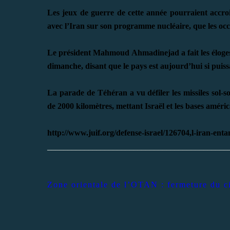
Les jeux de guerre de cette année pourraient accro
avec l’Iran sur son programme nucléaire, que les oc
Le président Mahmoud Ahmadinejad a fait les éloges 
dimanche, disant que le pays est aujourd’hui si puiss
La parade de Téhéran a vu défiler les missiles sol-s
de 2000 kilomètres, mettant Israël et les bases améric
http://www.juif.org/defense-israel/126704,l-iran-en
____________________________________________
Zone orientale de l’OTAN : fermeture du c