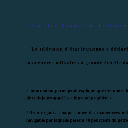
L’Iran entame des manœuvres dans le détr
La télévision d’état iranienne a décla
manœuvres militaires à grande échelle da
L’information parue jeudi explique que des unités t
de trois jours appelées « le grand prophète ».
L’Iran organise chaque année des manœuvres milit
navigable par laquelle passent 40 pourcents du pétrol