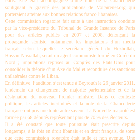
Paris. Elle était accompagnée d’une note de la Chancellerie
soulignant la gravité des publications de Voltairenet.org qui
porteraient atteinte aux bonnes relations franco-libanaises.
Cette commission rogatoire fait suite à une instruction conduite
par la vice-présidente du Tribunal de Grande Instance de Paris
pour des articles publiés en 2007 et 2008, dénonçant la
propagande sioniste, notamment les imputations d’un média
français selon lesquelles le secrétaire général du Hezbollah,
Hassan Nasrallah, serait un agent communiste formé en Corée du
Nord ; imputations reprises au Congrès des Etats-Unis pour
consolider la théorie d’un Axe du Mal et reconduire des sanctions
unilatérales contre le Liban.
En définitive, l’audition s’est tenue à Beyrouth le 26 janvier 2011,
lendemain du changement de majorité parlementaire et de la
désignation du nouveau Premier ministre. Dans ce contexte
politique, les articles incriminés et la note de la Chancellerie
française ont pris une toute autre saveur. La Nouvelle majorité est
formée par 68 députés représentant plus de 70 % des électeurs.
Il a été constaté que toute poursuite était prescrite depuis
longtemps, à la fois en droit libanais et en droit français, de sorte
que cette commission rogatoire était nulle et non avenue. Une