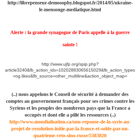
http://librepenseur-demosophy.blogspot.fr/2014/05/ukraine-
le-mensonge-mediatique.html
Alerte : la grande synagogue de Paris appelle à la guerre
sainte !
http://www.ujfp.org/spip.php?
article3240&fb_action_ids=10202883065615029&fb_action_types
=og.likes&fb_source=other_multiline&action_object_map=
(..) nous appelons le Conseil de sécurité à demander des
comptes au gouvernement français pour ses crimes contre les
Syriens et les peuples des nombreux pays que la France a
occupés et dont elle a pillé les ressources (..)
http://www.mondialisation.ca/onu-reponse-de-la-syrie-au-
projet-de-resolution-initie-par-la-france-et-solde-par-un-
quatrieme-veto-sino-russe/5383820