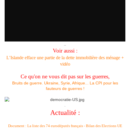
..
Voir aussi :
L’Islande efface une partie de la dette immobilière des ménage +
vidéo
Ce qu'on ne vous dit pas sur les guerres,
Bruits de guerre. Ukraine, Syrie, Afrique... La CPI pour les
fauteurs de guerres !
.
Actualité :
Document : La liste des 74 eurodéputés français - Bilan des Elections UE