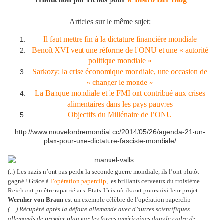
Articles sur le même sujet:
Il faut mettre fin à la dictature financière mondiale
Benoît XVI veut une réforme de l’ONU et une « autorité
politique mondiale »
Sarkozy: la crise économique mondiale, une occasion de
« changer le monde »
La Banque mondiale et le FMI ont contribué aux crises
alimentaires dans les pays pauvres
Objectifs du Millénaire de l’ONU
http://www.nouvelordremondial.cc/2014/05/26/agenda-21-un-
plan-pour-une-dictature-fasciste-mondiale/
(..)
Les nazis n’ont pas perdu la seconde guerre mondiale, ils l’ont plutôt
gagné ! Grâce à
l’opération paperclip
, les brillants cerveaux du troisième
Reich ont pu être rapatrié aux Etats-Unis où ils ont poursuivi leur projet.
Wernher von Braun
est un exemple célèbre de l’opération paperclip :
(…) Récupéré après la défaite allemande avec d’autres scientifiques
allemands de premier plan par les forces américaines dans le cadre de