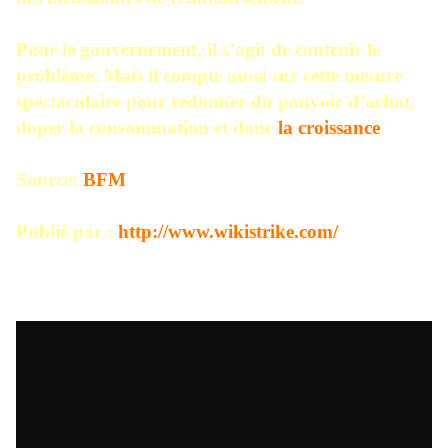
Pour le gouvernement, il s’agit de contenir le
problème. Mais il compte aussi sur cette mesure
spectaculaire pour redonner du pouvoir d’achat,
doper la consommation et donc
la croissance
.
Source:
BFM
Publié par :
http://www.wikistrike.com/