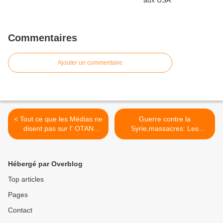
Commentaires
Ajouter un commentaire
< Tout ce que les Médias ne
Guerre contre la
disent pas sur l' OTAN
Syrie,massacres: Les
(Dossier)
mensonges des Médias.
ONU, BHL.. >
Hébergé par Overblog
Top articles
Pages
Contact