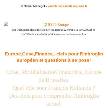
© Olivier Ménégol –
www.ledessindelasemaine.fr
http://bruxelles.blogs.liberation.fr/coulisses/2012/05/et-si-la-gr%C3%A8ce-
d%C3%A9cidait-de-faire-faillite-en-restant-dans-leuro.html
Europe,Crise,Finance.. clefs pour l'imbroglio
européen et questions à se poser
Crise, Mondialisation financière, Europe
de Bruxelles.
Quel rôle pour François Hollande ?
Des clefs pour comprendre l'imbroglio
actuel.