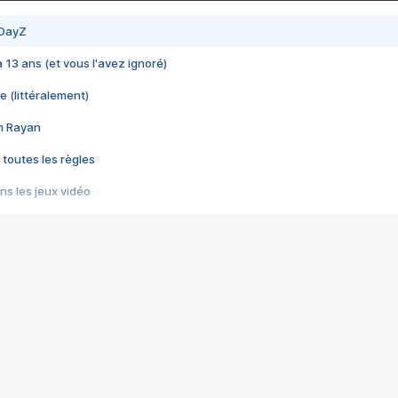
 DayZ
 a 13 ans (et vous l'avez ignoré)
e (littéralement)
im Rayan
 toutes les règles
s les jeux vidéo
us choquant de Rockstar ? - Le scandale BULLY
e plus moche de Steam
du RÊVE tourne au CAUCHEMAR
pendant 8 heures
it… à tort
umiliés par un jeu vidéo