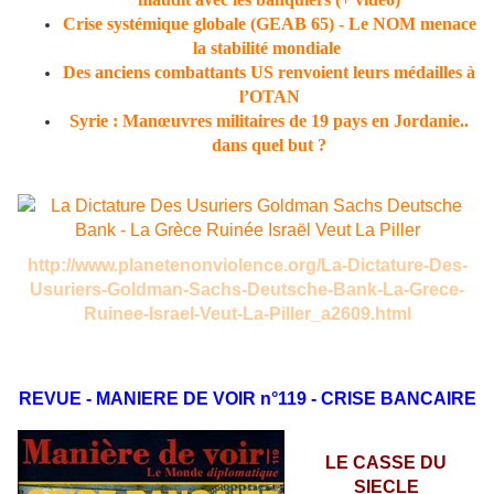
Crise systémique globale (GEAB 65) - Le NOM menace
la stabilité mondiale
Des anciens combattants US renvoient leurs médailles à
l’OTAN
Syrie : Manœuvres militaires de 19 pays en Jordanie..
dans quel but ?
http://www.planetenonviolence.org/La-Dictature-Des-
Usuriers-Goldman-Sachs-Deutsche-Bank-La-Grece-
Ruinee-Israel-Veut-La-Piller_a2609.html
REVUE - MANIERE DE VOIR n°119 - CRISE BANCAIRE
LE CASSE DU
SIECLE