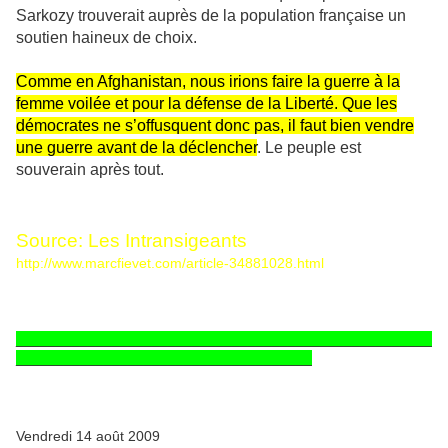
Sarkozy trouverait auprès de la population française un
soutien haineux de choix.
Comme en Afghanistan, nous irions faire la guerre à la
femme voilée et pour la défense de la Liberté. Que les
démocrates ne s’offusquent donc pas, il faut bien vendre
une guerre avant de la déclencher
. Le peuple est
souverain après tout.
Source:
Les Intransigeants
http://www.marcfievet.com/article-34881028.html
____________________________________________________
_____________________________________
Vendredi 14 août 2009