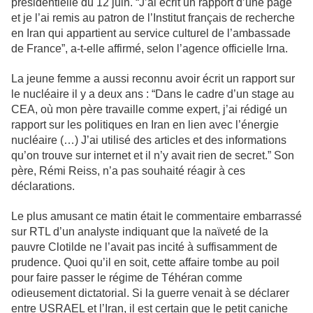
présidentielle du 12 juin. “J’ai écrit un rapport d’une page
et je l’ai remis au patron de l’Institut français de recherche
en Iran qui appartient au service culturel de l’ambassade
de France”, a-t-elle affirmé, selon l’agence officielle Irna.
La jeune femme a aussi reconnu avoir écrit un rapport sur
le nucléaire il y a deux ans : “Dans le cadre d’un stage au
CEA, où mon père travaille comme expert, j’ai rédigé un
rapport sur les politiques en Iran en lien avec l’énergie
nucléaire (…) J’ai utilisé des articles et des informations
qu’on trouve sur internet et il n’y avait rien de secret.” Son
père, Rémi Reiss, n’a pas souhaité réagir à ces
déclarations.
Le plus amusant ce matin était le commentaire embarrassé
sur RTL d’un analyste indiquant que la naïveté de la
pauvre Clotilde ne l’avait pas incité à suffisamment de
prudence. Quoi qu’il en soit, cette affaire tombe au poil
pour faire passer le régime de Téhéran comme
odieusement dictatorial. Si la guerre venait à se déclarer
entre USRAEL et l’Iran, il est certain que le petit caniche