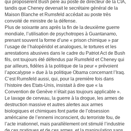
qui proposèrent Bush père au poste de directeur de la CIA,
tandis que Cheney devenait le secrétaire général de la
Maison Blanche et Rumsfeld accédait au poste très
convoité de ministre de la défense.
Plus de soixante ans après la fin de la deuxième guerre
mondiale, l’utilisation de psychotropes à Guantanamo,
prenant souvent la forme d’une « prison chimique » par
l’usage de l’halopéridol et analogues, le tortures et les
arrestations abusives dans le cadre du Patriot Act de Bush
fils, ont toujours été défendus par Rumsfeld et Cheney qui
par ailleurs, fidèles à la politique de la peur « prévoient
l’apocalypse » due à la politique Obama concernant l’Iraq.
C’est Rumsfeld aussi, qui, pour la première fois dans
l’histoire des Etats-Unis, insistait à dire que « la
Convention de Genève n’était pas toujours applicable ».
Le lavage de cerveau, la guerre à la drogue, les armes de
destruction massive et autres alertes aux armes
biologiques et chimiques font partie de l’obsession
américaine de l’ennemi inconscient, du terroriste fou, de
l’acte irrationnel, mais parallèlement ont stimulé l’industrie
de ces pratiques et de ces armes, et la manipulation sans