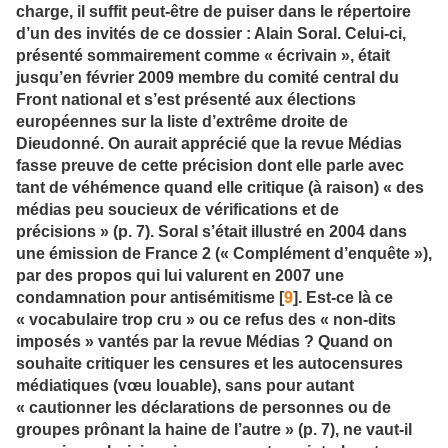
charge, il suffit peut-être de puiser dans le répertoire
d’un des invités de ce dossier : Alain Soral. Celui-ci,
présenté sommairement comme « écrivain », était
jusqu’en février 2009 membre du comité central du
Front national et s’est présenté aux élections
européennes sur la liste d’extrême droite de
Dieudonné. On aurait apprécié que la revue Médias
fasse preuve de cette précision dont elle parle avec
tant de véhémence quand elle critique (à raison) « des
médias peu soucieux de vérifications et de
précisions » (p. 7). Soral s’était illustré en 2004 dans
une émission de France 2 (« Complément d’enquête »),
par des propos qui lui valurent en 2007 une
condamnation pour antisémitisme [
9
]. Est-ce là ce
« vocabulaire trop cru » ou ce refus des « non-dits
imposés » vantés par la revue Médias ? Quand on
souhaite critiquer les censures et les autocensures
médiatiques (vœu louable), sans pour autant
« cautionner les déclarations de personnes ou de
groupes prônant la haine de l’autre » (p. 7), ne vaut-il