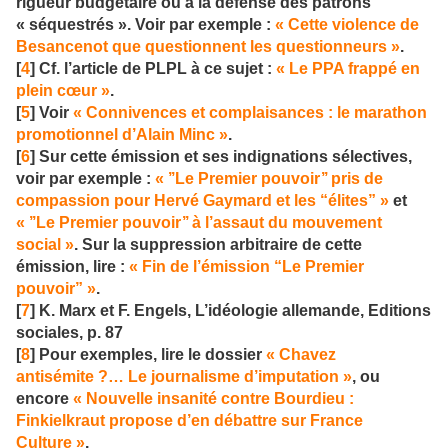
rigueur budgétaire ou à la défense des patrons
« séquestrés ». Voir par exemple :
« Cette violence de
Besancenot que questionnent les questionneurs »
.
[
4
] Cf. l’article de PLPL à ce sujet :
« Le PPA frappé en
plein cœur »
.
[
5
] Voir
« Connivences et complaisances : le marathon
promotionnel d’Alain Minc »
.
[
6
] Sur cette émission et ses indignations sélectives,
voir par exemple :
« ’’Le Premier pouvoir’’ pris de
compassion pour Hervé Gaymard et les “élites” »
et
« ’’Le Premier pouvoir’’ à l’assaut du mouvement
social »
. Sur la suppression arbitraire de cette
émission, lire :
« Fin de l’émission “Le Premier
pouvoir” »
.
[
7
] K. Marx et F. Engels, L’idéologie allemande, Editions
sociales, p. 87
[
8
] Pour exemples, lire le dossier
« Chavez
antisémite ?… Le journalisme d’imputation »
, ou
encore
« Nouvelle insanité contre Bourdieu :
Finkielkraut propose d’en débattre sur France
Culture »
.