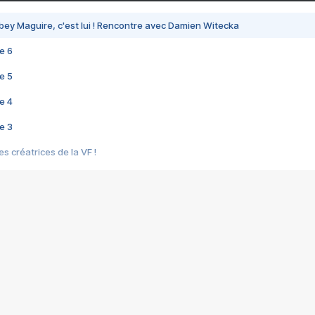
bey Maguire, c'est lui ! Rencontre avec Damien Witecka
e 6
e 5
e 4
e 3
s créatrices de la VF !
e 2
e 1
e Mektoub My Love arrive enfin ! Rencontre avec Shaïn Boumedine et Sal
i : après Toni en famille
elle réalise le bouleversant Dites lui que je l'aime
ais ! Rencontre autour de Vie privée de Rebecca Zlotowski