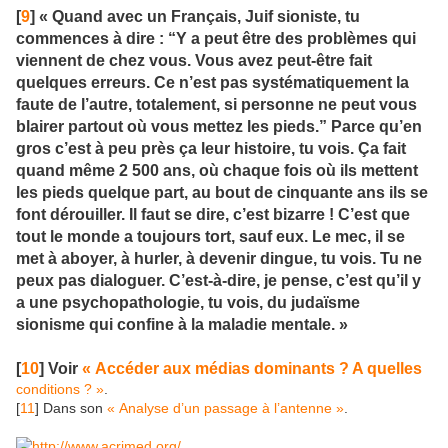
[
9
] « Quand avec un Français, Juif sioniste, tu
commences à dire : “Y a peut être des problèmes qui
viennent de chez vous. Vous avez peut-être fait
quelques erreurs. Ce n’est pas systématiquement la
faute de l’autre, totalement, si personne ne peut vous
blairer partout où vous mettez les pieds.” Parce qu’en
gros c’est à peu près ça leur histoire, tu vois. Ça fait
quand même 2 500 ans, où chaque fois où ils mettent
les pieds quelque part, au bout de cinquante ans ils se
font dérouiller. Il faut se dire, c’est bizarre ! C’est que
tout le monde a toujours tort, sauf eux. Le mec, il se
met à aboyer, à hurler, à devenir dingue, tu vois. Tu ne
peux pas dialoguer. C’est-à-dire, je pense, c’est qu’il y
a une psychopathologie, tu vois, du judaïsme
sionisme qui confine à la maladie mentale. »
[
10
] Voir
« Accéder aux médias dominants ? A quelles
conditions ? »
.
[
11
] Dans son
« Analyse d’un passage à l’antenne »
.