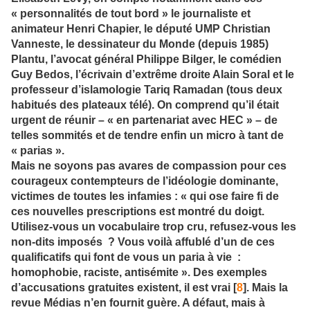
« personnalités de tout bord » le journaliste et
animateur Henri Chapier, le député UMP Christian
Vanneste, le dessinateur du Monde (depuis 1985)
Plantu, l’avocat général Philippe Bilger, le comédien
Guy Bedos, l’écrivain d’extrême droite Alain Soral et le
professeur d’islamologie Tariq Ramadan (tous deux
habitués des plateaux télé). On comprend qu’il était
urgent de réunir – « en partenariat avec HEC » – de
telles sommités et de tendre enfin un micro à tant de
« parias ».
Mais ne soyons pas avares de compassion pour ces
courageux contempteurs de l’idéologie dominante,
victimes de toutes les infamies : « qui ose faire fi de
ces nouvelles prescriptions est montré du doigt.
Utilisez-vous un vocabulaire trop cru, refusez-vous les
non-dits imposés ? Vous voilà affublé d’un de ces
qualificatifs qui font de vous un paria à vie :
homophobie, raciste, antisémite ». Des exemples
d’accusations gratuites existent, il est vrai [
8
]. Mais la
revue Médias n’en fournit guère. A défaut, mais à