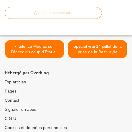
Ajouter un commentaire
< Silence Médias sur
Spécial vrai 14 juillet,de la
l'échec du coup d'Etat au
prise de la Bastille,de
Honduras. Raisons d'un
résistances,pas des
échec
guerres >
Hébergé par Overblog
Top articles
Pages
Contact
Signaler un abus
C.G.U.
Cookies et données personnelles