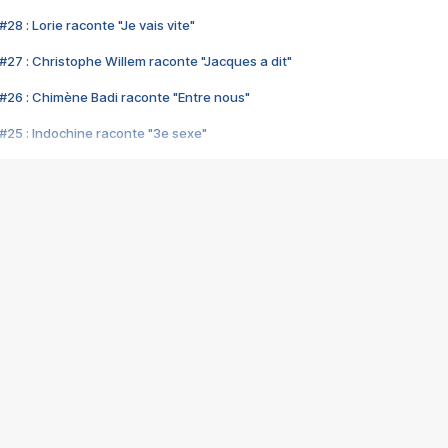
28 : Lorie raconte "Je vais vite"
#27 : Christophe Willem raconte "Jacques a dit"
#26 : Chimène Badi raconte "Entre nous"
#25 : Indochine raconte "3e sexe"
#24 : Zaho raconte "C'est chelou"
#23 : Patrick Bruel raconte "Au café des délices"
#22 : Kyo raconte "Le chemin"
#21 : Nolwenn Leroy raconte "Cassé"
#20 : Patrick Hernandez raconte "Born to be alive"
#19 : Lorie raconte "Près de moi"
#18 : Michael Jones raconte "A nos actes manqués" (avec Jean-Jacque
#17 : Khaled raconte "Aïcha"