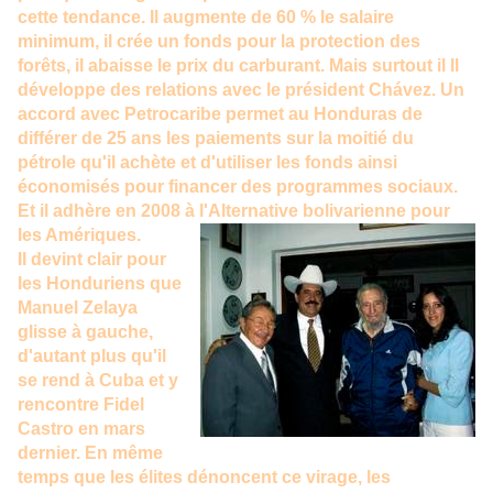
cette tendance. Il augmente de 60 % le salaire
minimum, il crée un fonds pour la protection des
forêts, il abaisse le prix du carburant. Mais surtout il Il
développe des relations avec le président Chávez. Un
accord avec Petrocaribe permet au Honduras de
différer de 25 ans les paiements sur la moitié du
pétrole qu'il achète et d'utiliser les fonds ainsi
économisés pour financer des programmes sociaux.
Et il adhère en 2008 à l'Alternative bolivarienne pour
les Amériques.
Il devint clair pour
les Honduriens que
Manuel Zelaya
glisse à gauche,
d'autant plus qu'il
se rend à Cuba et y
rencontre Fidel
Castro en mars
dernier. En même
temps que les élites dénoncent ce virage, les