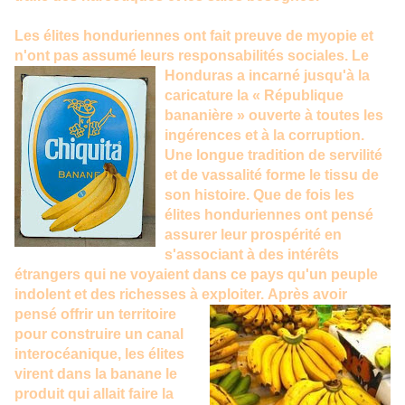
Les élites honduriennes ont fait preuve de myopie et
n'ont pas assumé leurs responsabilités sociales.
Le
Honduras a incarné jusqu'à la
caricature la « République
bananière » ouverte à toutes les
ingérences et à la corruption.
Une longue tradition de servilité
et de vassalité forme le tissu de
son histoire. Que de fois les
élites honduriennes ont pensé
assurer leur prospérité en
s'associant à des intérêts
étrangers qui ne voyaient dans ce pays qu'un peuple
indolent et des richesses à exploiter.
Après avoir
pensé offrir un territoire
pour construire un canal
interocéanique, les élites
virent dans la banane le
produit qui allait faire la