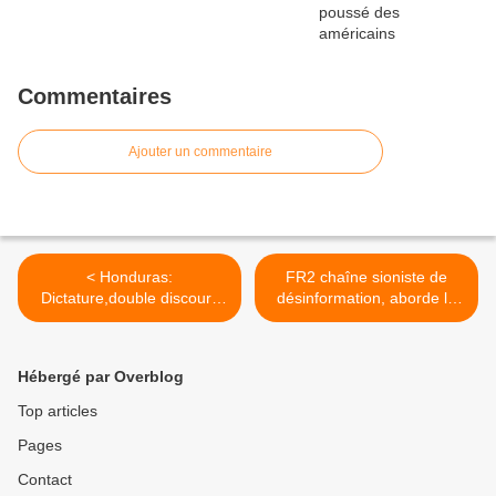
Commentaires
Ajouter un commentaire
< Honduras:
FR2 chaîne sioniste de
Dictature,double discours
désinformation, aborde le
Occident,meurtres,enlèvem
sujet de la colonisation ! >
ents..
Hébergé par Overblog
Top articles
Pages
Contact