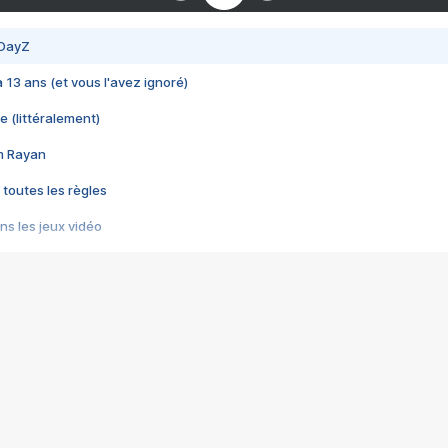
 DayZ
 a 13 ans (et vous l'avez ignoré)
e (littéralement)
im Rayan
 toutes les règles
s les jeux vidéo
us choquant de Rockstar ? - Le scandale BULLY
e plus moche de Steam
du RÊVE tourne au CAUCHEMAR
pendant 8 heures
it… à tort
umiliés par un jeu vidéo