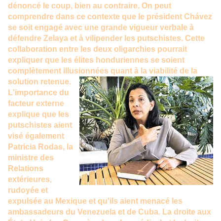
dénoncé le coup, bien au contraire. On peut
comprendre dans ce contexte que le président Chávez
se soit engagé avec une grande vigueur verbale à
défendre Zelaya et à vilipender les putschistes. Cette
collaboration entre les deux oligarchies pourrait
expliquer que les élites honduriennes se soient
complètement illusionnées quant à la viabilité de la
solution retenue.
L'importance du
facteur externe
explique que les
putschistes aient
visé également
Patricia Rodas, la
ministre des
Relations
extérieures,
rudoyée et
expulsée au Mexique et qu'ils aient menacé les
ambassadeurs du Venezuela et de Cuba. La droite aux