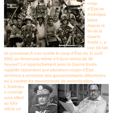
coup
d'État en
Amérique
latine
depuis la
fin de la
Guerre
froide », a-
t-on tôt fait
de proclamer.A-t-on oublié le coup d'État du 11 avril
2002 au Venezuela même s'il dura moins de 48
heures? Le rapprochement avec la Guerre froide
rappelle cependant que plusieurs coups d'État
servirent à renverser des gouvernements réformistes
ou à contrer les mouvements de revendication.
L'Amériqu
e centrale
aura offert
au XXe
siècle un