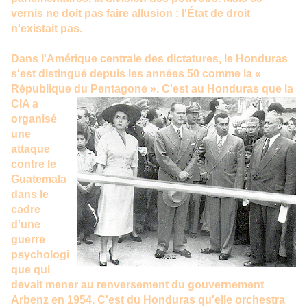
vernis ne doit pas faire allusion : l'État de droit
n'existait pas.
Dans l'Amérique centrale des dictatures, le Honduras
s'est distingué depuis les années 50 comme la «
République du Pentagone ».
C'est au Honduras que la
CIA a
organisé
une
attaque
contre le
Guatemala
dans le
cadre
d'une
guerre
psychologi
que qui
devait mener au renversement du gouvernement
Arbenz en 1954. C'est du Honduras qu'elle orchestra