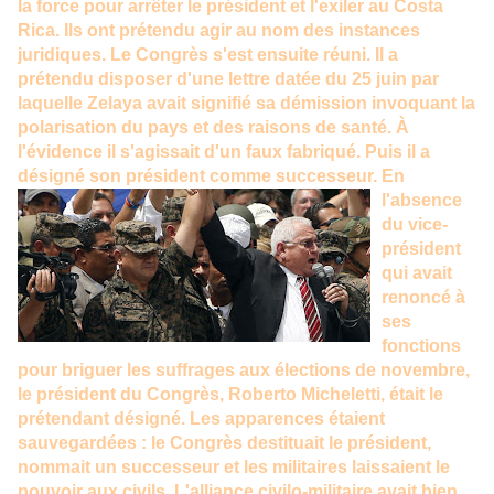
la force pour arrêter le président et l'exiler au Costa
Rica. Ils ont prétendu agir au nom des instances
juridiques. Le Congrès s'est ensuite réuni. Il a
prétendu disposer d'une lettre datée du 25 juin par
laquelle Zelaya avait signifié sa démission invoquant la
polarisation du pays et des raisons de santé. À
l'évidence il s'agissait d'un faux fabriqué. Puis il a
désigné son président comme successeur.
En
l'absence
du vice-
président
qui avait
renoncé à
ses
fonctions
pour briguer les suffrages aux élections de novembre,
le président du Congrès, Roberto Micheletti, était le
prétendant désigné. Les apparences étaient
sauvegardées : le Congrès destituait le président,
nommait un successeur et les militaires laissaient le
pouvoir aux civils. L'alliance civilo-militaire avait bien