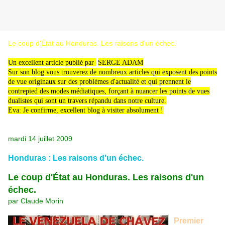
Le coup d'État au Honduras. Les raisons d'un échec.
Un excellent article publié par
SERGE ADAM
Sur son blog vous trouverez de nombreux articles qui exposent des points
de vue originaux sur des problèmes d'actualité et qui prennent le
contrepied des modes médiatiques, forçant à nuancer les points de vues
dualistes qui sont un travers répandu dans notre culture.
Eva: Je confirme, excellent blog à visiter absolument !
mardi 14 juillet 2009
Honduras : Les raisons d'un échec.
Le coup d'État au Honduras. Les raisons d'un
échec.
par Claude Morin
Premier