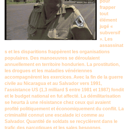
pour
frapper
tout
élément
jugé «
subversif
». Les
assassinat
s et les disparitions frappèrent les organisations
populaires. Des manoeuvres se déroulaient
annuellement en territoire hondurien. La prostitution,
les drogues et les maladies vénériennes
accompagnèrent les exercices. Avec la fin de la guerre
civile au Nicaragua et au Salvador vers 1991,
l'assistance US (1,3 milliard $ entre 1981 et 1987) fondit
et le budget national en fut affecté. La démilitarisation
se heurta à une résistance chez ceux qui avaient
profité politiquement et économiquement du conflit. La
criminalité connut une escalade ici comme au
Salvador. Quantité de soldats se recyclèrent dans le
trafic des narcotiques et les sales besognes.