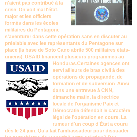
n'aient pas contribué à la
crise. On voit mal l'état-
major et les officiers
formés dans les écoles
militaires du Pentagone
s'aventurer dans cette opération sans en discuter au
préalable avec les représentants du Pentagone sur
place (la
base de Soto Cano
abrite 500
militaires états-
uniens
). USAID financent plusieurs programmes au
Honduras.
Certaines agences ont
servi ailleurs de bras civil à des
opérations de propagande, de
formation et de subversion. Ainsi
dans une entrevue à CNN,
dimanche matin, la directrice
locale de l'organisme Paix et
Démocratie défendait le caractère
légal de l'opération en cours. La
rumeur d'un coup d'État a couru
dès le 24 juin. Qu'a fait l'ambassadeur pour dissuader