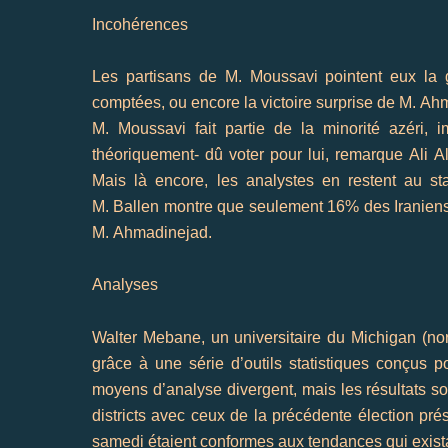
Incohérences
Les partisans de M.
Moussavi
pointent eux la g
comptées, ou encore la victoire surprise de M.
Ahm
M.
Moussavi
fait partie de la minorité
azéri
, i
théoriquement- dû voter pour lui, remarque
Ali
A
Mais là encore, les analystes en restent au s
M.
Ballen
montre que seulement 16% des Iranien
M.
Ahmadinejad
.
Analyses
Walter
Mebane
, un universitaire du
Michigan
(nor
grâce à une série d’outils statistiques conçus po
moyens d’analyse divergent, mais les résultats 
districts avec ceux de la précédente élection pré
samedi étaient conformes aux tendances qui exis