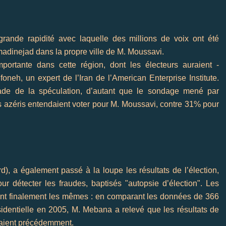
rande rapidité avec laquelle des millions de voix ont été
adinejad
dans la propre ville de M.
Moussavi
.
mportante dans cette région, dont les électeurs auraient -
lfoneh
, un expert de
l’Iran
de
l’American
Enterprise
Institute
.
tade de la spéculation, d’autant que le sondage mené par
s
azéris
entendaient voter pour M.
Moussavi
, contre 31% pour
d), a également passé à la loupe les résultats de l’élection,
ur détecter les fraudes, baptisés "autopsie d’élection". Les
sont finalement les mêmes : en comparant les données de 366
sidentielle en 2005, M.
Mebana
a relevé que les résultats de
taient précédemment.