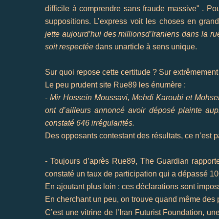
difficile à comprendre sans fraude massive"
. Pou
suppositions. L’express voit les choses en grand
jette aujourd’hui des millions
d’Iraniens
dans la ru
soit respectée
dans un
article à sens unique
.
Sur quoi repose cette certitude ? Sur extrêmement
Le peu prudent
site Rue89
les énumère :
- Mir
Hossein
Moussavi
,
Mehdi
Karoubi
et
Mohse
ont d’ailleurs annoncé avoir déposé plainte aup
constaté 646 irrégularités.
Des opposants contestant des résultats, ce n’est p
- Toujours d’après Rue89,
The
Guardian
rapport
constaté un taux de participation qui a dépassé 1
En ajoutant plus loin : ces déclarations sont imposs
En cherchant un peu, on trouve quand même des pr
C’est une vitrine de
l’Iran Futurist
Foundation
, un