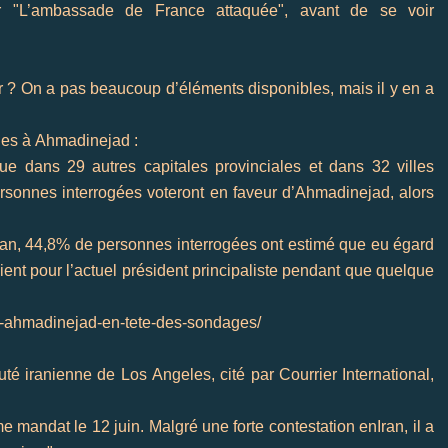
r "L’ambassade de France attaquée", avant de se voir
er ? On a pas beaucoup d’éléments disponibles, mais il y en a
les à
Ahmadinejad
:
ue dans 29 autres capitales provinciales et dans 32 villes
rsonnes interrogées voteront en faveur
d’Ahmadinejad
, alors
an
, 44,8% de personnes interrogées ont estimé que eu égard
aient pour l’actuel président
principaliste
pendant que quelque
an-ahmadinejad-en-tete-des-sondages/
uté iranienne de
Los
Angeles
, cité par
Courrier International
,
e mandat le 12 juin. Malgré une forte contestation en
Iran
, il a