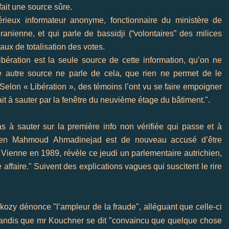
ait une source sûre.
térieux informateur anonyme, fonctionnaire du ministère de
s iranienne, et qui parle de
bassidji
(“volontaires” des milices
aux de totalisation des votes.
bération est la seule source de cette information, qu’on ne
ne autre source ne parle de cela, que rien ne permet de le
Selon « Libération », des témoins l’ont vu se faire empoigner
tait à sauter par la fenêtre du neuvième étage du bâtiment.".
as à sauter sur la première
info
non vérifiée qui passe et à
ien
Mahmoud
Ahmadinejad
est de nouveau accusé d’être
Vienne en 1989, révèle ce jeudi un parlementaire autrichien,
affaire." Suivent des explications vagues qui suscitent le rire
rkozy
dénonce
"l’ampleur de la fraude", alléguant que celle-ci
 tandis que
mr
Kouchner
se dit
"convaincu que quelque chose