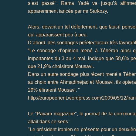
s’est passé"
. Rama
Yadé
va jusqu’à affirme
apparemment
tancée par
mr
Sarkozy
.
Alors, devant un tel déferlement, que faut-il pens
qui apparaissent peu à peu.
D’abord, des sondages préélectoraux très favorab
”Le sondage d’opinion mené à
Téhéran
ainsi q
importantes du 3 au 4 mai, indique que 58,6% pe
que 21,9% choisiront
Mousavi
.
Dans un autre sondage plus récent mené à
Téhér
au choix entre
Ahmadinejad
et
Mousavi
, ils opter
29% éliraient
Mousavi
. "
http://europeorient.wordpress.com/2009/05/12/ir
Le "
Payam
magazine", le journal de la communa
allait dans ce sens :
"Le président iranien se présente pour un deuxièm