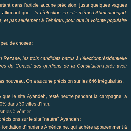
rtant dans l’article aucune précision, juste quelques vagues
 affirmant que :
la réélection en elle-même
d’Ahmadinedjad
,
e, et pas seulement à
Téhéran
, pour que la volonté populaire
 peu de choses :
n
Rezaee
, les trois candidats battus à l’élection
présidentielle
rès du Conseil des gardiens de la Constitution,
après avoir
as nouveau. On a aucune précision sur les 646 irrégularités.
e
que le site
Ayandeh
, resté neutre pendant la campagne, a
00% dans 30 villes
d’Iran
.
ibles à vérifier.
écisions sur le site "neutre" Ayandeh :
e fondation d’Iraniens Américaine, qui adhère apparemment à