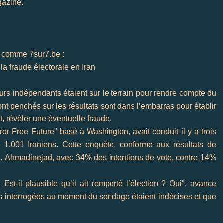
azine."
t, comme 7sur7.
be
:
la fraude électorale en
Iran
rs indépendants étaient sur le terrain pour rendre compte du
nt penchés sur les résultats sont dans l’embarras pour établir
t, révéler une éventuelle fraude.
ror
Free
Future" basé à
Washington
, avait conduit il y a trois
.001 Iraniens. Cette enquête, conforme aux résultats de
M.
Ahmadinejad
, avec 34% des intentions de vote, contre 14%
Est-il plausible qu’il ait remporté l’élection ? Oui", avance
s interrogées au moment du sondage étaient indécises et que