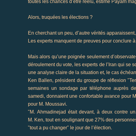
toutes les chances d’être réélu, estime
Payam
mag
Alors, truquées les élections ?
En cherchant un peu, d’autre vérités apparaissen
Les experts manquent de preuves pour conclure à 
Mais alors qu’une poignée seulement d’observateu
déroulement du vote, les experts de
l’Iran
qui se so
une analyse claire de la situation et, le cas échéan
Ken
Ballen
, président du groupe de réflexion "
Ter
semaines un sondage par téléphone auprès de 1
samedi, donnaient une confortable avance pour 
pour M.
Moussavi
.
"M.
Ahmadinejad
était devant, à deux contre un. 
M.
Ken
, tout en soulignant que 27% des personne
"tout a pu changer" le jour de l’élection.